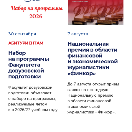
30 сентября
7 августа
12
АБИТУРИЕНТАМ
Национальная
П
премия в области
Набор
О
ие
финансовой
на программы
в
и экономической
Факультета
«
журналистики
довузовской
у
«Финкор»
подготовки
и
к
о
До 7 августа открыт прием
Факультет довузовской
заявок на ежегодную
подготовки объявляет
Од
:
Национальную премию
о наборе на программы,
МГ
в области финансовой
реализуемые летом
до
и экономической
и в 2026/27 учебном году.
на
журналистики «Финкор».
«П
и 
ко