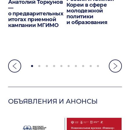
Анатолий Торкунов
«
Кореи в сфере
—
—
молодежной
о предварительных
И
политики
итогах приемной
ш
й
и образования
кампании МГИМО
о
ОБЪЯВЛЕНИЯ И АНОНСЫ