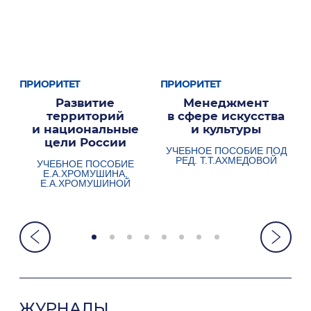
ПРИОРИТЕТ
ПРИОРИТЕТ
к
Развитие
Менеджмент
территорий
в сфере искусства
и национальные
и культуры
цели России
УЧЕБНОЕ ПОСОБИЕ ПОД
РЕД. Т.Т.АХМЕДОВОЙ
УЧЕБНОЕ ПОСОБИЕ
Е.А.ХРОМУШИНА ,
Е.А.ХРОМУШИНОЙ
ЖУРНАЛЫ