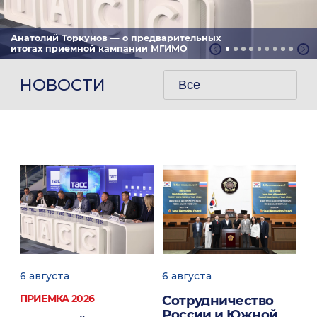
Анатолий Торкунов — о предварительных
итогах приемной кампании МГИМО
НОВОСТИ
Все
6 августа
6 августа
6 
ПРИЕМКА 2026
Сотрудничество
П
ь
России и Южной