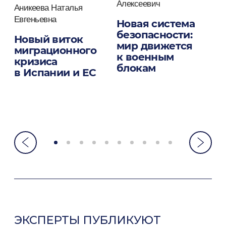
Алексеевич
Ю
Аникеева Наталья
Евгеньевна
Новая система
К
безопасности:
Н
Новый виток
мир движется
миграционного
к военным
в
кризиса
блокам
п
в Испании и ЕС
ЭКСПЕРТЫ ПУБЛИКУЮТ