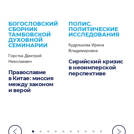
Е
БОГОСЛОВСКИЙ
ПОЛИС.
R
СБОРНИК
ПОЛИТИЧЕСКИЕ
A
ТАМБОВСКОЙ
ИССЛЕДОВАНИЯ
Ь
ДУХОВНОЙ
Де
СЕМИНАРИИ
Кудряшова Ирина
Вл
на
Владимировна
Б
Горстка Дмитрий
Сирийский кризис
Б
Николаевич
в неоимперской
и
Православие
перспективе
р
в Китае: миссия
с
между законом
я
и верой
о