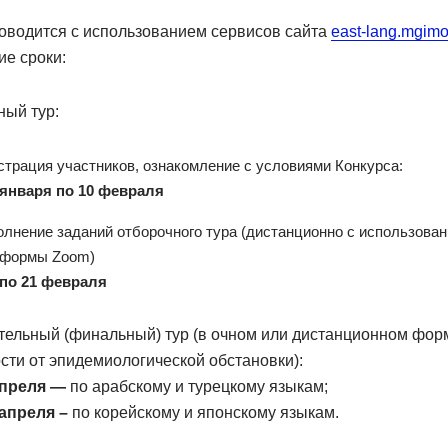
оводится с использованием сервисов сайта
east-lang.mgimo
е сроки:
ный тур:
страция участников, ознакомление с условиями Конкурса:
 января по 10 февраля
лнение заданий отборочного тура (дистанционно с использова
тформы Zoom)
 по 21 февраля
тельный (финальный) тур (в очном или дистанционном фор
сти от эпидемиологической обстановки):
 апреля —
по арабскому и турецкому языкам;
 апреля –
по корейскому и японскому языкам.