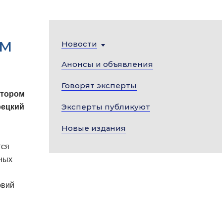
ам
Новости
Анонсы и объявления
Говорят эксперты
отором
Эксперты публикуют
рецкий
Новые издания
тся
ных
овий