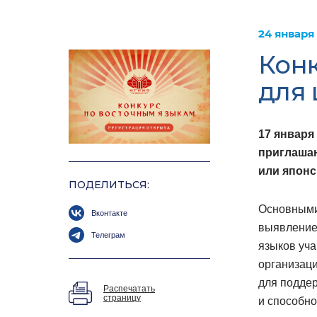
24 января
Конк
для
17 января
приглашаю
или японс
ПОДЕЛИТЬСЯ:
Основными
Вконтакте
выявление
Телеграм
языков уч
организаци
для подде
Распечатать
страницу
и способн