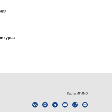
ения
онкурса
л
Карта МГИМО