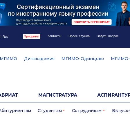
Контакты
Пресс-служба
Задать вопрос
Приоритет
|
Rus
 МГИМО
Дипакадемия
МГИМО-Одинцово
МГИМО-
АВРИАТ
МАГИСТРАТУРА
АСПИРАНТУР
Абитуриентам
Студентам
Сотрудникам
Выпуск