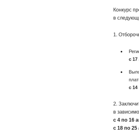
Конкурс пр
в следующи
1. Отбороч
Реги
с 17
Выпо
пла
с 14
2. Заключи
в зависимо
с 4 по 16
с 18 по 25