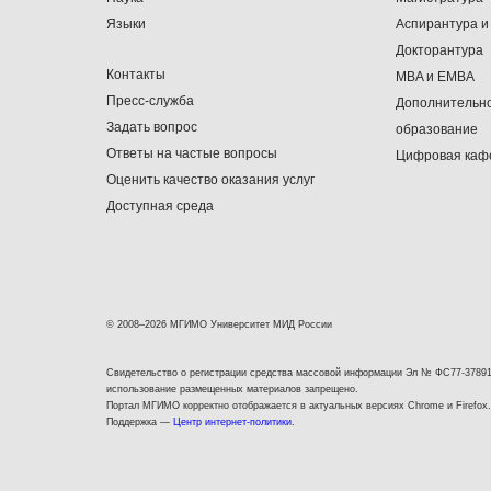
Языки
Аспирантура и
Докторантура
Контакты
MBA и EMBA
Пресс-служба
Дополнительн
Задать вопрос
образование
Ответы на частые вопросы
Цифровая каф
Оценить качество оказания услуг
Доступная среда
© 2008–2026 МГИМО Университет МИД России
Свидетельство о регистрации средства массовой информации Эл № ФС77-37891
использование размещенных материалов запрещено.
Портал МГИМО корректно отображается в актуальных версиях Chrome и Firefox.
Поддержка —
Центр интернет-политики
.