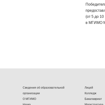
Победител
предостав
(от 5 до 1
в МГИМО М
Сведения об образовательной
Лицей
организации
Колледж
О МГИМО
Бакалавриат
Наука
Магистратура