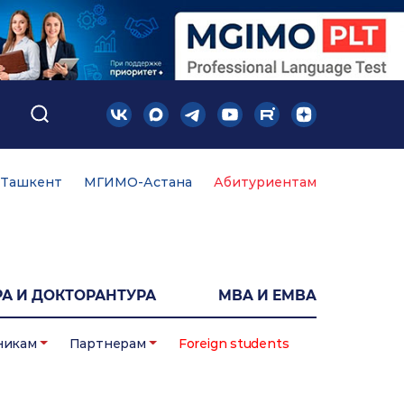
Ташкент
МГИМО-Астана
Абитуриентам
А И ДОКТОРАНТУРА
MBA И EMBA
никам
Партнерам
Foreign students