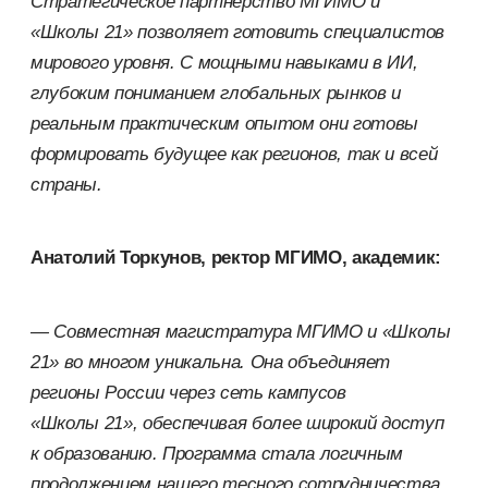
Стратегическое парт
не
рство МГИМО и
«Школы
21» позволяет готовить специалистов
мирового уровня. С
мощными навыками в
ИИ,
глубоким пониманием глобальных рынков и
реальным практическим опытом они готовы
формировать будущее как регион
ов
, так и
всей
страны.
Анатолий Торкунов, ректор МГИМО, академик
:
—
Совместная магистратура МГИМО и «Школы
21»
во
многом уникальна.
Она объединяет
регионы России через сеть кампусов
«Школы
21», обеспечивая более широкий доступ
к
образованию.
Программа
стала логичным
продолжением нашего
тесного
сотрудничества,