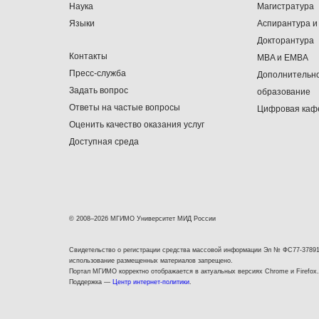
Наука
Магистратура
Языки
Аспирантура и
Докторантура
Контакты
MBA и EMBA
Пресс-служба
Дополнительн
Задать вопрос
образование
Ответы на частые вопросы
Цифровая каф
Оценить качество оказания услуг
Доступная среда
© 2008–2026 МГИМО Университет МИД России
Свидетельство о регистрации средства массовой информации Эл № ФС77-37891
использование размещенных материалов запрещено.
Портал МГИМО корректно отображается в актуальных версиях Chrome и Firefox.
Поддержка —
Центр интернет-политики
.