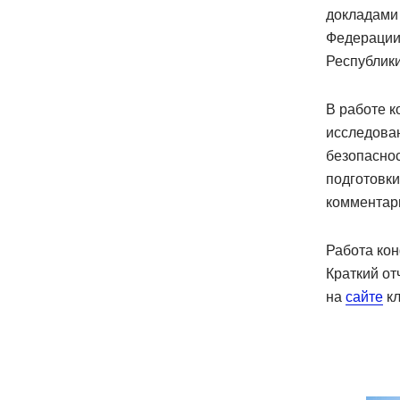
докладами
Федерации
Республики
В работе к
исследов
безопаснос
подготовк
комментар
Работа ко
Краткий от
на
сайте
кл