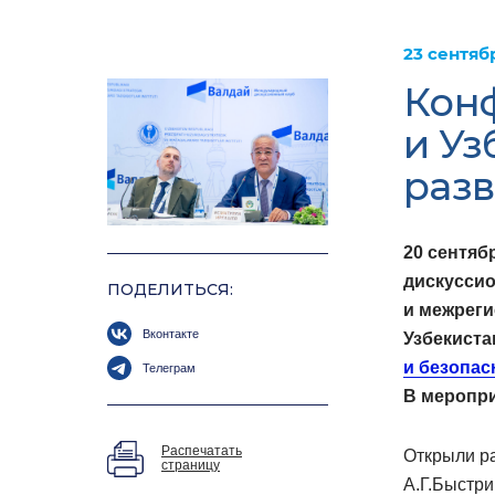
23 сентяб
Кон
и Уз
разв
20 сентяб
дискуссио
ПОДЕЛИТЬСЯ:
и межреги
Вконтакте
Узбекиста
и безопас
Телеграм
В меропри
Распечатать
Открыли р
страницу
А.Г.Быстри