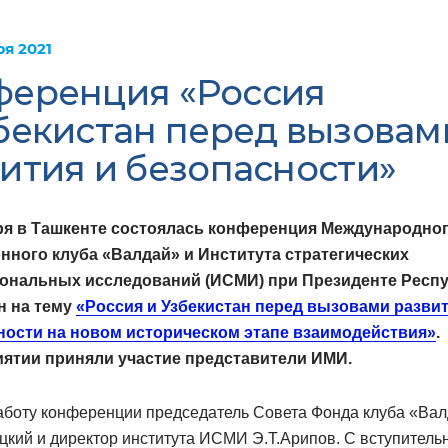
ря 2021
ференция «Россия
бекистан перед вызовам
ития и безопасности»
ря в Ташкенте состоялась конференция Международно
нного клуба «Валдай» и Института стратегических
ональных исследований (ИСМИ) при Президенте Респ
н на тему
«Россия и Узбекистан перед вызовами разви
ности на новом историческом этапе взаимодействия»
.
ятии приняли участие представители ИМИ.
аботу конференции председатель Совета Фонда клуба «Ва
цкий и директор института ИСМИ Э.Т.Арипов. С вступител