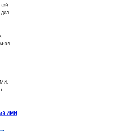
ской
 дел
х
льная
СМИ.
н
ний ИМИ