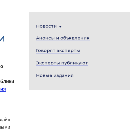
Новости
и
Анонсы и объявления
Говорят эксперты
Эксперты публикуют
го
Новые издания
ублики
тия
лдай»
ьными