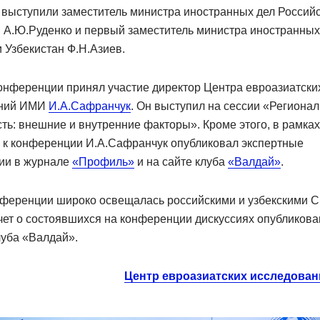
 выступили заместитель министра иностранных дел Россий
 А.Ю.Руденко и первый заместитель министра иностранных
 Узбекистан Ф.Н.Азиев.
онференции принял участие директор Центра евроазиатски
аний ИМИ
И.А.Сафранчук
. Он выступил на сессии «Региона
ть: внешние и внутренние факторы». Кроме этого, в рамках
и к конференции И.А.Сафранчук опубликовал экспертные
ии в журнале
«Профиль»
и на сайте клуба
«Валдай»
.
нференции широко освещалась российскими и узбекскими 
чет о состоявшихся на конференции дискуссиях опубликова
уба «Валдай».
Центр евроазиатских исследова