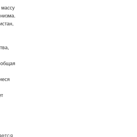
 массу
ннизма.
истан,
тва,
, общая
иеся
ет
яется