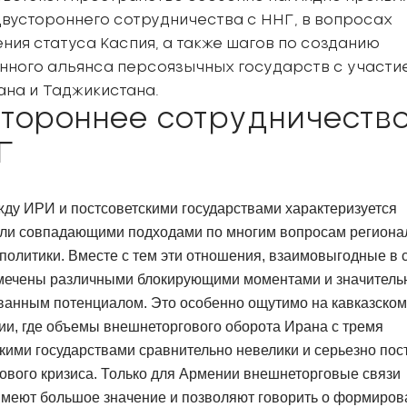
двустороннего сотрудничества с ННГ, в вопросах
ния статуса Каспия, а также шагов по созданию
нного альянса персоязычных государств с участи
ана и Таджикистана.
тороннее сотрудничеств
Г
ду ИРИ и постсоветскими государствами характеризуется
или совпадающими подходами по многим вопросам региона
политики. Вместе с тем эти отношения, взаимовыгодные в 
тмечены различными блокирующими моментами и значител
ванным потенциалом. Это особенно ощутимо на кавказском
и, где объемы внешнеторгового оборота Ирана с тремя
кими государствами сравнительно невелики и серьезно пос
ового кризиса. Только для Армении внешнеторговые связи
имеют большое значение и позволяют говорить о формиров