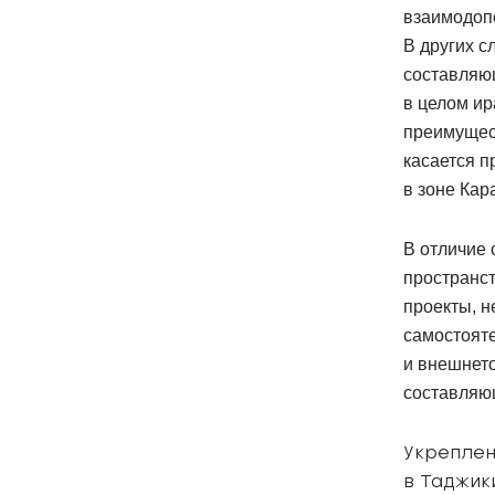
взаимодопо
В других с
составляю
в целом ир
преимущест
касается 
в зоне Кар
В отличие 
пространс
проекты, н
самостояте
и внешнето
составляющ
Укреплен
в Таджик