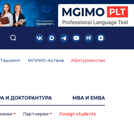
Ташкент
МГИМО-Астана
Абитуриентам
А И ДОКТОРАНТУРА
MBA И EMBA
никам
Партнерам
Foreign students