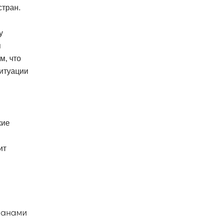
стран.
у
я
м, что
итуации
кие
ит
ранами