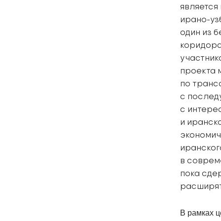
является
ирано-уз
один из 
коридора
участник
проекта 
по транс
с послед
с интере
и иранск
экономич
иранског
в соврем
пока сде
расширят
В рамках 