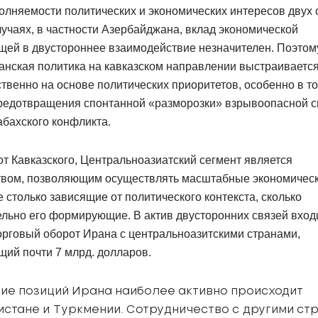
лняемости политических и экономических интересов двух 
лучаях, в частности Азербайджана, вклад экономической
щей в двустороннее взаимодействие незначителен. Поэтом
анская политика на кавказском направлении выстраиваетс
венно на основе политических приоритетов, особенно в то
предотвращения спонтанной «разморозки» взрывоопасной с
абахского конфликта.
от Кавказского, Центральноазиатский сегмент является
твом, позволяющим осуществлять масштабные экономичес
е столько зависящие от политического контекста, сколько
льно его формирующие. В актив двусторонних связей вход
рговый оборот Ирана с центральноазитскими странами,
ий почти 7 млрд. долларов.
ие позиций Ирана наиболее активно происходит
истане и Туркмении. Сотрудничество с другими ст