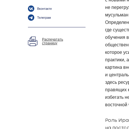
не перегру
Вконтакте
мусульман 
Телеграм
Определен
где сущест
обучения в
Распечатать
страницу
общественн
которое ус
практики, 
картина вн
и централ
здесь ресу
правящих 
избегать н
восточной 
Роль Ира
на постс