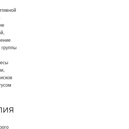
итивной
ю
ие
й,
рение
я группы
ресы
и,
рисков
тусом
пия
рого