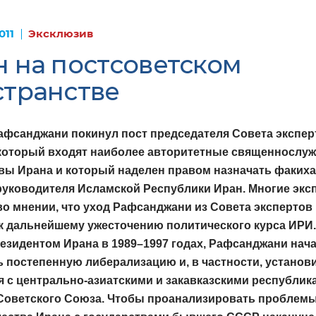
011
Эксклюзив
 на постсоветском
странстве
фсанджани покинул пост председателя Совета экспе
 который входят наиболее авторитетные священнослу
вы Ирана и который наделен правом назначать факиха
уководителя Исламской Республики Иран. Многие экс
во мнении, что уход Рафсанджани из Совета экспертов
к дальнейшему ужесточению политического курса ИРИ.
езидентом Ирана в 1989–1997 годах, Рафсанджани нач
 постепенную либерализацию и, в частности, установ
 с центрально-азиатскими и закавказскими республик
Советского Союза. Чтобы проанализировать проблем