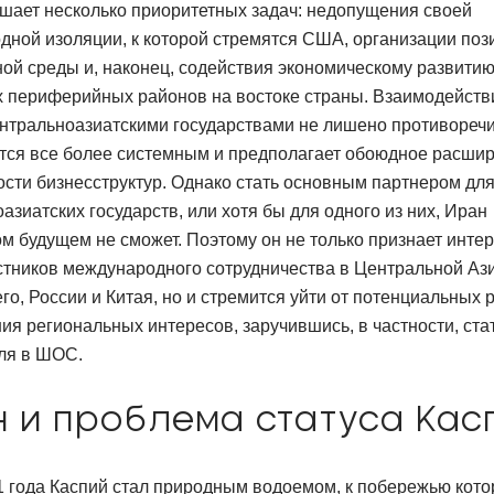
шает несколько приоритетных задач: недопущения своей
ной изоляции, к которой стремятся США, организации поз
ой среды и, наконец, содействия экономическому развити
х периферийных районов на востоке страны. Взаимодейств
нтральноазиатскими государствами не лишено противоречи
ится все более системным и предполагает обоюдное расши
сти бизнесструктур. Однако стать основным партнером дл
азиатских государств, или хотя бы для одного из них, Иран
м будущем не сможет. Поэтому он не только признает инте
стников международного сотрудничества в Центральной Ази
го, России и Китая, но и стремится уйти от потенциальных 
ия региональных интересов, заручившись, в частности, ста
ля в ШОС.
 и проблема статуса Кас
 года Каспий стал природным водоемом, к побережью кото