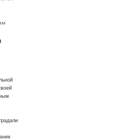
ем
о
льной
своей
ьным
традали
ании