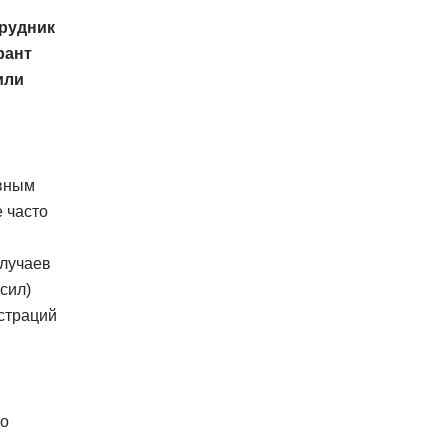
трудник
рант
или
авным
е часто
случаев
сил)
страций
во