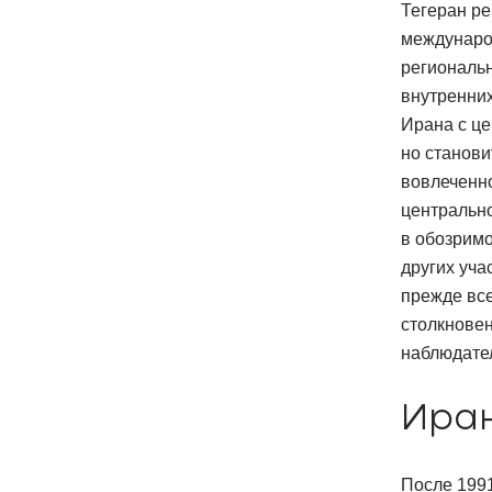
Тегеран ре
международ
региональн
внутренни
Ирана с це
но станов
вовлеченно
центрально
в обозримо
других уча
прежде все
столкновен
наблюдате
Иран
После 1991