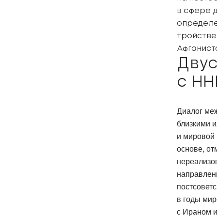
в сфере 
определе
тройстве
Афганист
Двус
с НН
Диалог меж
близкими 
и мировой 
основе, о
нереализо
направлени
постсоветс
в годы мир
с Ираном 