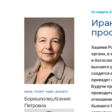
14 марта 2
Иран
про
Хашеми Ра
органа, в
и богосло
высшего р
сходятся 
приведет 
Будучи пр
канд. полит. наук, доцент
проводить
Боришполец Ксения
отношения
Петровна
бывшего 