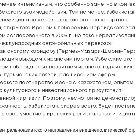
 менее интенсивным, что особенно заметно в конте
бекского взаимодействия. Тем не менее, Узбекиста
бенефициантов железнодорожного транспортного
, открытого Ираном к побережью Персидского зал
ом согласованного в 2003 г., но пока нереализован
международных автомобильных перевозок
афганскому коридору (Термез-Мазари-Шариф-Гера
ующим выходом к иранским портам. Узбекские экс
сом наблюдают за развитием иранско-таджикских
о-туркменских связей, расширением сферы
еского партнерства Ирана с Казахстаном, опытом
о культурного и инвестиционного присутствия
енной Киргизии. Поэтому, несмотря на демонстри
ржанность, Узбекистан, скорее всего, будет постеп
ь свое участие в иранских региональных инициат
центральноазиатского направления внешнеполитической ст