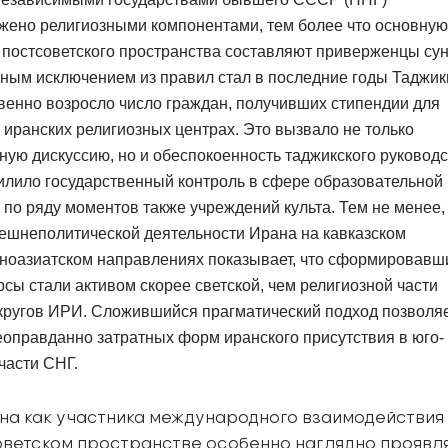
жено религиозными компонентами, тем более что основную
постсоветского пространства составляют приверженцы су
ным исключением из правил стал в последние годы Таджик
венно возросло число граждан, получивших стипендии для
 иранских религиозных центрах. Это вызвало не только
ую дискуссию, но и обеспокоенность таджикского руководс
илило государственный контроль в сфере образовательной
а по ряду моментов также учреждений культа. Тем не менее
ешнеполитической деятельности Ирана на кавказском
ьноазиатском направлениях показывает, что сформировавш
рсы стали активом скорее светской, чем религиозной части
кругов ИРИ. Сложившийся прагматический подход позволя
еоправданно затратных форм иранского присутствия в юго-
части СНГ.
на как участника международного взаимодействия
оветском пространстве особенно наглядно проявл