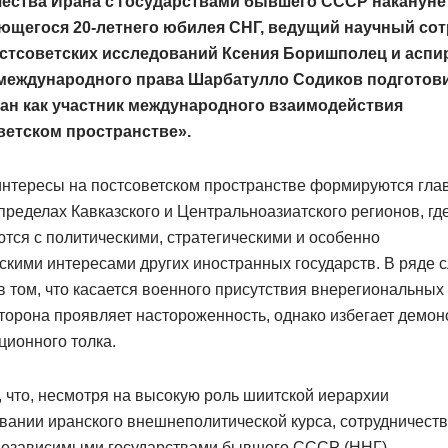
ества Ирана с государствами бывшего СССР накануне
щегося 20-летнего юбилея СНГ, ведущий научный со
стсоветских исследований Ксения Боришполец и аспи
международного права Шарбатулло Содиков подготов
ан как участник международного взаимодействия
ветском пространстве».
интересы на постсоветском пространстве формируются гл
пределах Кавказского и Центральноазиатского регионов, гд
тся с политическими, стратегическими и особенно
скими интересами других иностранных государств. В ряде 
в том, что касается военного присутствия внерегиональных 
торона проявляет настороженность, однако избегает демон
ионного толка.
 что, несмотря на высокую роль шиитской иерархии
вании иранского внешнеполитической курса, сотрудничест
независимыми государствами бывшего СССР (ННГ)