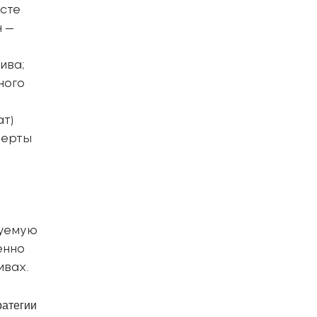
ксте
н —
ива;
ного
т)
перты
руемую
енно
ивах.
ратегии