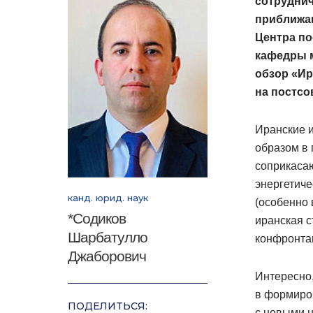
сотруднич
приближаю
Центра по
кафедры 
обзор «Ир
на постсо
Иранские 
образом в 
соприкасаю
энергетиче
канд. юрид. наук
(особенно 
*Содиков
иранская с
Шарбатулло
конфронтац
Джаборович
Интересно,
в формиро
ПОДЕЛИТЬСЯ:
с новыми 