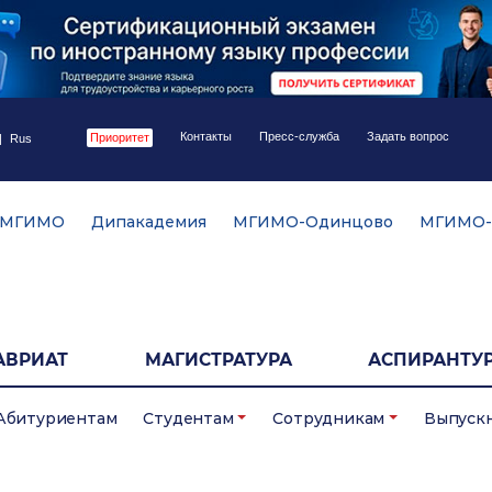
Контакты
Пресс-служба
Задать вопрос
Приоритет
|
Rus
 МГИМО
Дипакадемия
МГИМО-Одинцово
МГИМО-
АВРИАТ
МАГИСТРАТУРА
АСПИРАНТУР
Абитуриентам
Студентам
Сотрудникам
Выпуск