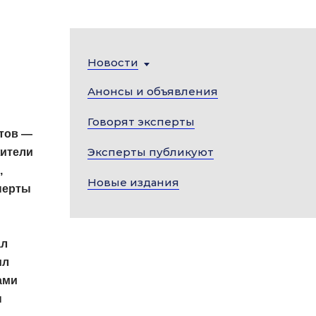
Новости
Анонсы и объявления
Говорят эксперты
ртов —
Эксперты публикуют
жители
,
Новые издания
перты
ал
ил
ами
ы