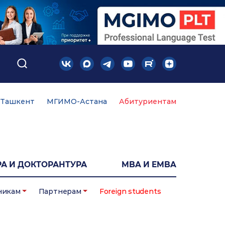
Ташкент
МГИМО-Астана
Абитуриентам
А И ДОКТОРАНТУРА
MBA И EMBA
никам
Партнерам
Foreign students