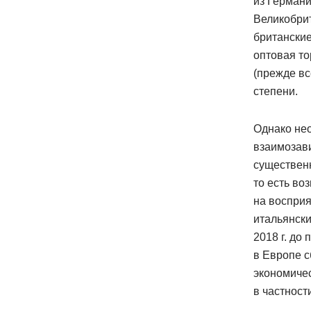
из Герман
Великобрит
британские
оптовая то
(прежде вс
степени.
Однако нео
взаимозав
существенн
то есть во
на восприя
итальянски
2018 г. до
в Европе с
экономичес
в частност