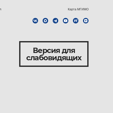
л
Карта МГИМО
Версия для
слабовидящих
и