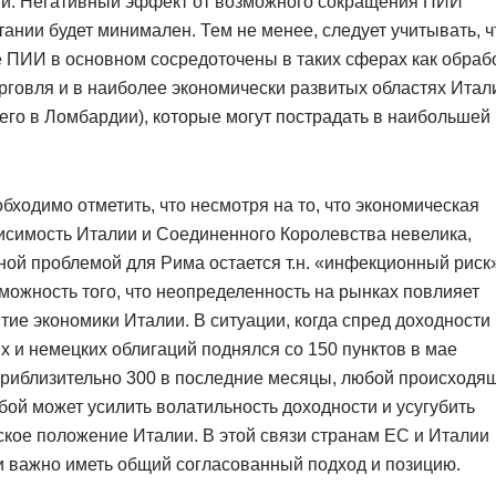
ии. Негативный эффект от возможного сокращения ПИИ
ании будет минимален. Тем не менее, следует учитывать, ч
 ПИИ в основном сосредоточены в таких сферах как обработ
рговля и в наиболее экономически развитых областях Итал
его в Ломбардии), которые могут пострадать в наибольшей
бходимо отметить, что несмотря на то, что экономическая
исимость Италии и Соединенного Королевства невелика,
ой проблемой для Рима остается т.н. «инфекционный риск»
зможность того, что неопределенность на рынках повлияет
тие экономики Италии. В ситуации, когда спред доходности
х и немецких облигаций поднялся со 150 пунктов в мае
 приблизительно 300 в последние месяцы, любой происходя
бой может усилить волатильность доходности и усугубить
кое положение Италии. В этой связи странам ЕС и Италии
и важно иметь общий согласованный подход и позицию.