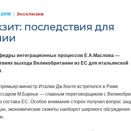
 2018
Эксклюзив
зит: последствия для
лии
афедры интеграционных процессов Е.А.Маслова —
твиях выхода Великобритании из ЕС для итальянской
.
премьер-министр Италии Дж.Конте встретился в Риме
иссаром М.Барнье — главным переговорщиком с Великобри
з состава ЕС. Особое внимание сторон получил вопрос за
дан, экономические сюжеты наоборот широкого обсуждения
и.