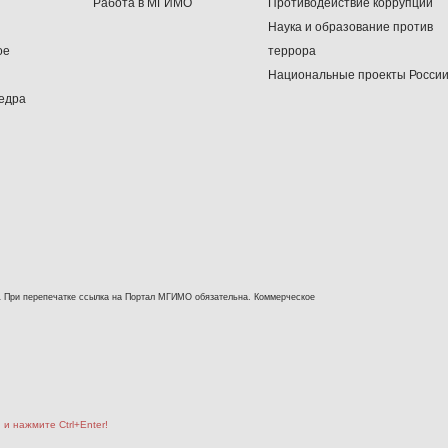
Работа в МГИМО
Противодействие коррупции
Наука и образование против
ое
террора
Национальные проекты Росси
едра
 При перепечатке ссылка на Портал МГИМО обязательна. Коммерческое
и нажмите Ctrl+Enter!