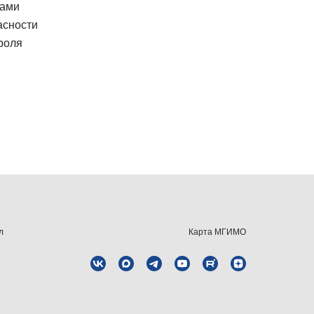
сами
асности
роля
л
Карта МГИМО