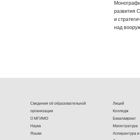
Монографи
развития 
и стратеги
над воору
Сведения об образовательной
Лицей
организации
Колледж
О МГИМО
Бакалавриат
Наука
Магистратура
Языки
Аспирантура и