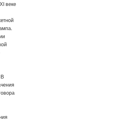
XI веке
кетной
ампа.
ии
кой
е
НВ
ачения
говора
ния