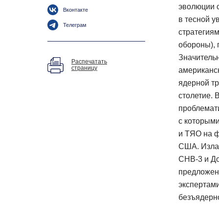
эволюции с
Вконтакте
в тесной 
Телеграм
стратегиям
обороны), 
Значитель
Распечатать
страницу
американск
ядерной тр
столетие. 
проблемат
с которым
и ТЯО на 
США. Изла
СНВ-3 и Д
предложен
экспертами
безъядерн