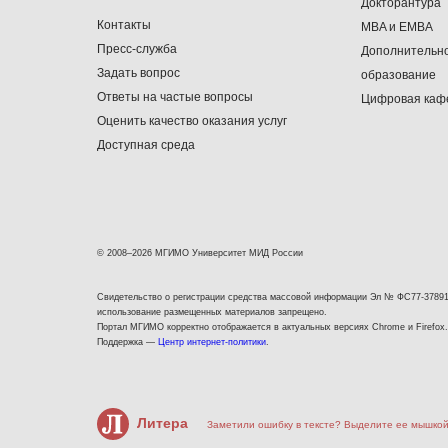
Докторантура
Контакты
MBA и EMBA
Пресс-служба
Дополнительн
Задать вопрос
образование
Ответы на частые вопросы
Цифровая каф
Оценить качество оказания услуг
Доступная среда
© 2008–2026 МГИМО Университет МИД России
Свидетельство о регистрации средства массовой информации Эл № ФС77-37891
использование размещенных материалов запрещено.
Портал МГИМО корректно отображается в актуальных версиях Chrome и Firefox.
Поддержка —
Центр интернет-политики
.
Литера
Заметили ошибку в тексте? Выделите ее мышкой 