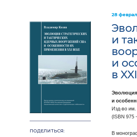
28 феврал
Эвол
и та
воо
и ос
в XX
Эволюция 
и особенн
Изд-во им.
(ISBN 975 
ПОДЕЛИТЬСЯ:
В моногра