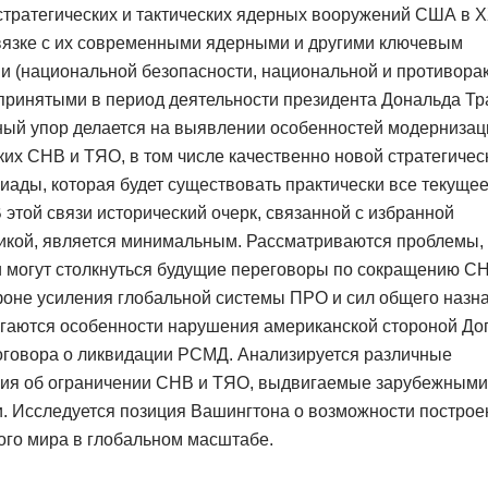
тратегических и тактических ядерных вооружений США в X
увязке с их современными ядерными и другими ключевым
и (национальной безопасности, национальной и противора
принятыми в период деятельности президента Дональда Тр
ный упор делается на выявлении особенностей модернизац
их СНВ и ТЯО, в том числе качественно новой стратегичес
иады, которая будет существовать практически все текуще
В этой связи исторический очерк, связанной с избранной
икой, является минимальным. Рассматриваются проблемы,
и могут столкнуться будущие переговоры по сокращению С
фоне усиления глобальной системы ПРО и сил общего назн
гаются особенности нарушения американской стороной До
оговора о ликвидации РСМД. Анализируется различные
ия об ограничении СНВ и ТЯО, выдвигаемые зарубежными
. Исследуется позиция Вашингтона о возможности построе
ого мира в глобальном масштабе.