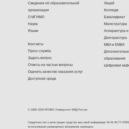
Сведения об образовательной
Лицей
организации
Колледж
О МГИМО
Бакалавриат
Наука
Магистратура
Языки
Аспирантура и
Докторантура
Контакты
MBA и EMBA
Пресс-служба
Дополнительн
Задать вопрос
образование
Ответы на частые вопросы
Цифровая каф
Оценить качество оказания услуг
Доступная среда
© 2008–2026 МГИМО Университет МИД России
Свидетельство о регистрации средства массовой информации Эл № ФС77-37891
использование размещенных материалов запрещено.