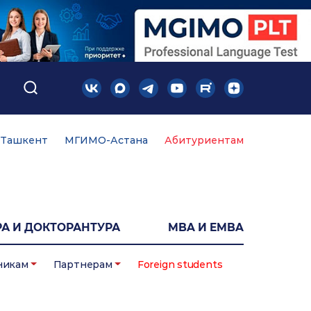
Ташкент
МГИМО-Астана
Абитуриентам
А И ДОКТОРАНТУРА
MBA И EMBA
никам
Партнерам
Foreign students