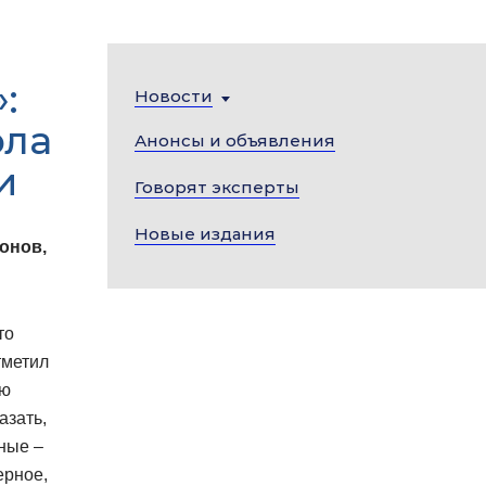
:
Новости
ола
Анонсы и объявления
и
Говорят эксперты
Новые издания
онов,
то
тметил
ью
азать,
ные –
ерное,