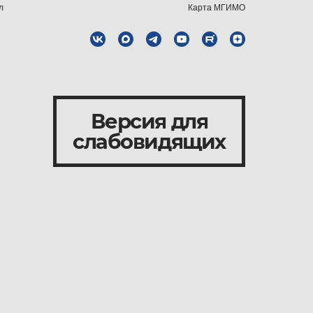
л
Карта МГИМО
Версия для
слабовидящих
и