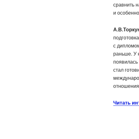
сравнить н
и особенн
А.В.Торку
подготовка
с дипломом
раньше. У 
появилась 
стал готов
междунаро
отношения
Читать и