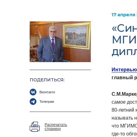
17 апреля
«Cин
МГИ
дип
Интервью
главный р
ПОДЕЛИТЬСЯ:
Вконтакте
С.М.Марке
самое дост
Телеграм
80-летний 
называть н
Распечатать
что МГИМО 
страницу
где-то обг