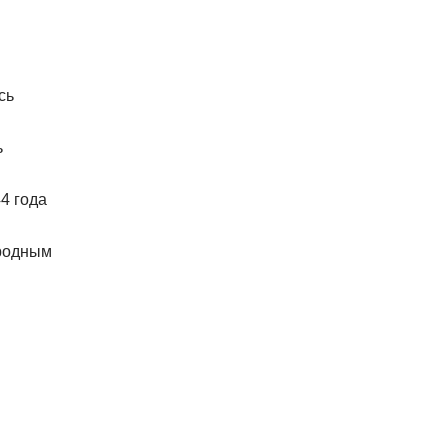
сь
ь
4 года
ародным