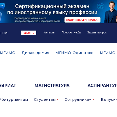
Контакты
Пресс-служба
Задать вопрос
Приоритет
|
Rus
 МГИМО
Дипакадемия
МГИМО-Одинцово
МГИМО-
АВРИАТ
МАГИСТРАТУРА
АСПИРАНТУР
Абитуриентам
Студентам
Сотрудникам
Выпуск