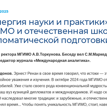
 2025
ергия науки и практики»
МО и отечественная шк
ломатической подготовк
ректора МГИМО А.В.Торкунова. Беседу вел С.М.Маркед
едактор журнала «Международная аналитика».
донов.
Эрнест Ренан в свое время говорил, что истоки — э
ойное уважения и изучения. В октябре 2024 года МГИМО о
юбилей. Уже cтало своего рода конвенциональной мудрост
аш вуз кузницей дипломатов и международников. И надо ск
наследовал многие традиции: и зарубежные, и отечествен
онял время... Чтобы понять уникальность МГИМО, стоит, нав