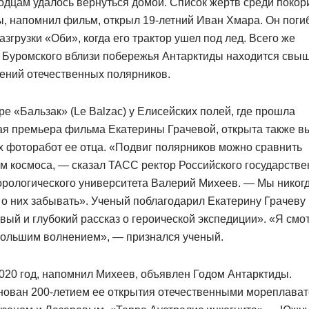
дцам удалось вернуться домой. Список жертв среди покор
, напомнил фильм, открыл 19-летний Иван Хмара. Он поги
азгрузки «Оби», когда его трактор ушел под лед. Всего же
е Буромского вблизи побережья Антарктиды находится свы
ений отечественных полярников.
ре «Бальзак» (Le Balzac) у Елисейских полей, где прошла
ая премьера фильма Екатерины Грачевой, открыта также в
 фоторабот ее отца. «Подвиг полярников можно сравнить
м космоса, — сказал ТАСС ректор Российского государстве
орологического университета Валерий Михеев. — Мы никог
о них забывать». Ученый поблагодарил Екатерину Грачеву
вый и глубокий рассказ о героической экспедиции». «Я смот
 большим волнением», — признался ученый.
020 год, напомнил Михеев, объявлен Годом Антарктиды.
нован 200-летием ее открытия отечественными мореплава