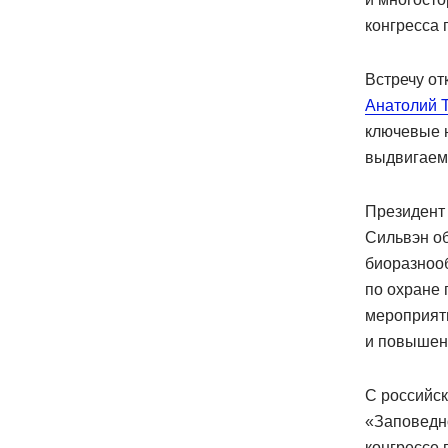
конгресса 
Встречу о
Анатолий 
ключевые 
выдвигаемы
Президент
Сильвэн об
биоразноо
по охране
мероприяти
и повышени
C российск
«Заповедно
конгрессе