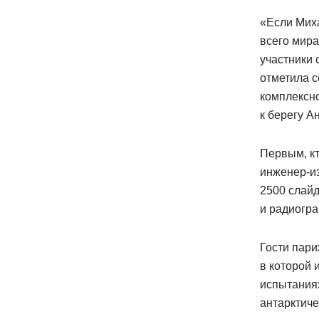
«Если Миха
всего мира
участники 
отметила с
комплексно
к берегу А
Первым, кт
инженер-и
2500 слайд
и радиогр
Гости пар
в которой 
испытания
антарктиче