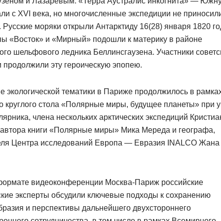
узеном и Лазаревым. «Терра Аустралис инкогнита» — Южн
ли с XVI века, но многочисленные экспедиции не приносил
. Русские моряки открыли Антарктиду 16(28) января 1820 го
пы «Восток» и «Мирный» подошли к материку в районе
го шельфового ледника Беллинсгаузена. Участники советс
 продолжили эту героическую эпопею.
е экологической тематики в Париже продолжилось в рамка
о круглого стола «Полярные миры, будущее планеты» при у
лярника, члена нескольких арктических экспедиций Кристиа
 автора книги «Полярные миры» Мика Мереда и географа,
еля Центра исследований Европа — Евразия INALCO Жана
 формате видеоконференции Москва-Париж российские
ские эксперты обсудили ключевые подходы к сохранению
бразия и перспективы дальнейшего двухстороннего
роннего сотрудничества, в том числе в рамках Всемирного