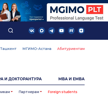
Ташкент
МГИМО-Астана
Абитуриентам
А И ДОКТОРАНТУРА
MBA И EMBA
никам
Партнерам
Foreign students