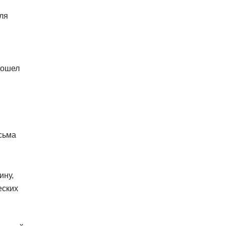
ля
дошел
сьма
ину,
еских