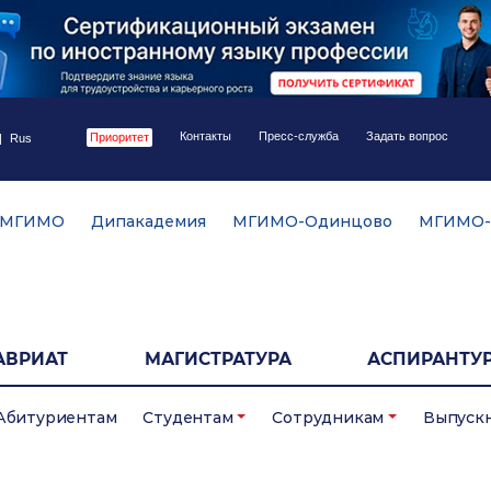
Контакты
Пресс-служба
Задать вопрос
Приоритет
|
Rus
 МГИМО
Дипакадемия
МГИМО-Одинцово
МГИМО-
АВРИАТ
МАГИСТРАТУРА
АСПИРАНТУР
Абитуриентам
Студентам
Сотрудникам
Выпуск