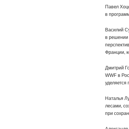
Павел Хоце
в програм
Василий С
в решении
перспекти
Франции, 
Дмитрий Го
WWF в Рос
уделяется 
Наталья Л
лесами, со
при сохра
Александр