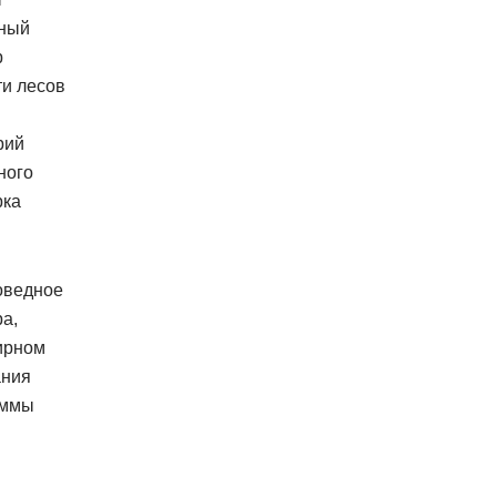
чный
р
ти лесов
рий
ного
рка
оведное
а,
мирном
ания
аммы