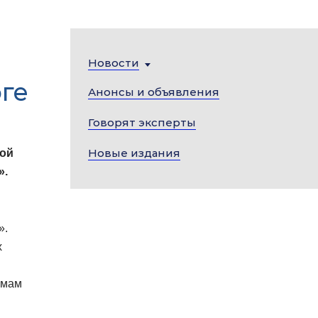
Новости
ге
Анонсы и объявления
Говорят эксперты
Новые издания
вой
».
».
х
емам