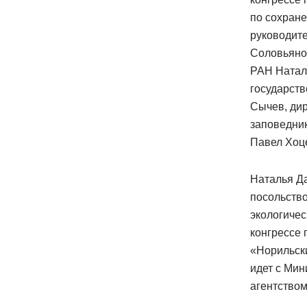
по сохран
руководит
Соловьянов
РАН Наталь
государств
Сычев, дир
заповедник
Павел Хоц
Наталья Д
посольство
экологичес
конгрессе
«Норильски
идет с Ми
агентством