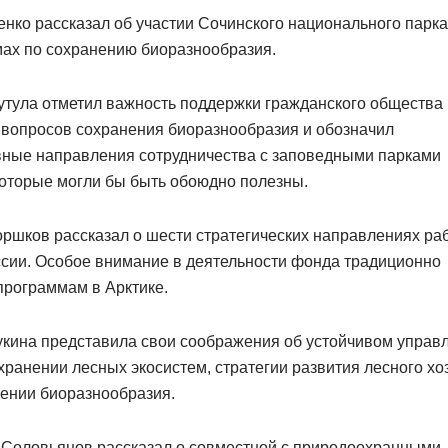
нко рассказал об участии Сочинского национального парка
мах по сохранению биоразнообразия.
утула отметил важность поддержки гражданского общества
 вопросов сохранения биоразнообразия и обозначил
вные направления сотрудничества с заповедными парками
которые могли бы быть обоюдно полезны.
ршков рассказал о шести стратегических направлениях ра
сии. Особое внимание в деятельности фонда традиционно
программам в Арктике.
укина представила свои соображения об устойчивом управ
хранении лесных экосистем, стратегии развития лесного хо
нении биоразнообразия.
 Соловьянов рассказал о совместной с природоохранными