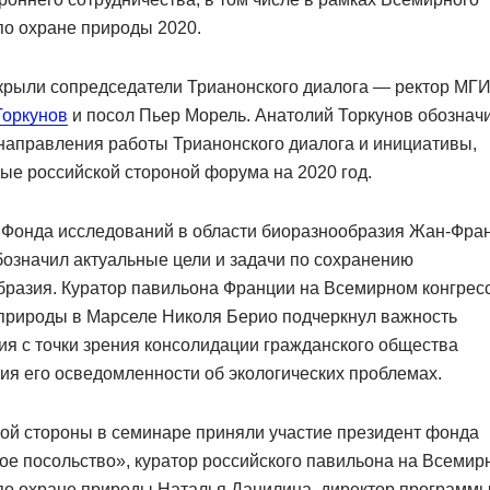
по охране природы 2020.
ткрыли сопредседатели Трианонского диалога — ректор М
Торкунов
и посол Пьер Морель. Анатолий Торкунов обознач
направления работы Трианонского диалога и инициативы,
е российской стороной форума на 2020 год.
 Фонда исследований в области биоразнообразия Жан-Фра
означил актуальные цели и задачи по сохранению
бразия. Куратор павильона Франции на Всемирном конгрес
 природы в Марселе Николя Берио подчеркнул важность
я с точки зрения консолидации гражданского общества
я его осведомленности об экологических проблемах.
ой стороны в семинаре приняли участие президент фонда
е посольство», куратор российского павильона на Всемир
 по охране природы Наталья Данилина, директор программ