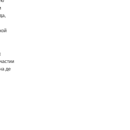
ую
и
да,
кой
х
частии
на де