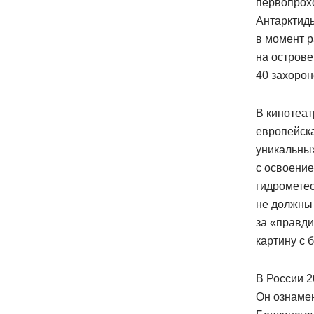
первопрохо
Антарктиды
в момент р
на остров
40 захорон
В кинотеат
европейск
уникальных
с освоение
гидромете
не должны 
за «правди
картину с
В России 2
Он ознаме