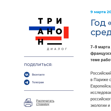
9 марта 2
Год
сред
7–9 марта
французс
теме рабо
ПОДЕЛИТЬСЯ:
Российски
Вконтакте
в Париже 
Телеграм
Европейск
исследован
российско
Распечатать
страницу
экологии и