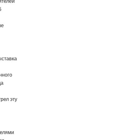
ителей
б
ше
ыставка
нного
да
рел эту
телями