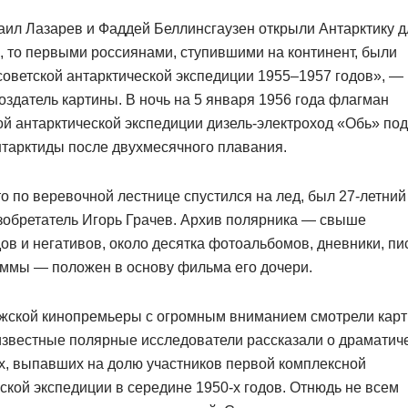
ил Лазарев и Фаддей Беллинсгаузен открыли Антарктику д
, то первыми россиянами, ступившими на континент, были
советской антарктической экспедиции 1955–1957 годов», —
оздатель картины. В ночь на 5 января 1956 года флагман
й антарктической экспедиции дизель-электроход «Обь» по
нтарктиды после двухмесячного плавания.
о по веревочной лестнице спустился на лед, был 27-летний
зобретатель Игорь Грачев. Архив полярника — свыше
ов и негативов, около десятка фотоальбомов, дневники, пи
аммы — положен в основу фильма его дочери.
ижской кинопремьеры с огромным вниманием смотрели карт
известные полярные исследователи рассказали о драматич
х, выпавших на долю участников первой комплексной
ской экспедиции в середине 1950-х годов. Отнюдь не всем