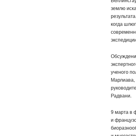
Беллинсга
землю иска
результата
когда шлю
современно
экспедиции
Обсуждени
экспертног
ученого по
Марлиава,
руководит
Радвани.
9 марта в
и француз
биоразноо
и многосто