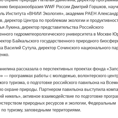
ению биоразнообразия WWF России Дмитрий Горшков, нау
ель Института «ВНИИ Экология», академик РАЕН Александ
, директор Центра по проблемам экологии и продуктивнос
я Лукина, директор представительства Российского
енного гидрометеорологического университета в Москве Ю
ектор Байкальского государственного природного биосфер
а Василий Сутула, директор Сочинского национального па
енко.
анилина рассказала о перспективных проектах фонда «Зап
» — программах работы с молодежью, волонтерского центр
кого туризма, о подготовке российского павильона на Все
 по охране природы. Партнером павильона выступила комп
й никель», активное взаимодействие по подготовке прогр
нистерством природных ресурсов и экологии, Федеральным
 по туризму, заповедными территориями.