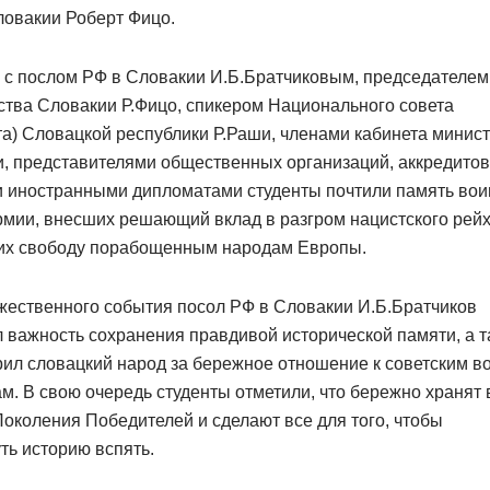
ловакии Роберт Фицо.
 с послом РФ в Словакии И.Б.Братчиковым, председателем
тва Словакии Р.Фицо, спикером Национального совета
а) Словацкой республики Р.Раши, членами кабинета минист
и, представителями общественных организаций, аккредито
и иностранными дипломатами студенты почтили память вои
рмии, внесших решающий вклад в разгром нацистского рей
их свободу порабощенным народам Европы.
жественного события посол РФ в Словакии И.Б.Братчиков
 важность сохранения правдивой исторической памяти, а 
ил словацкий народ за бережное отношение к советским в
. В свою очередь студенты отметили, что бережно хранят 
околения Победителей и сделают все для того, чтобы
ть историю вспять.