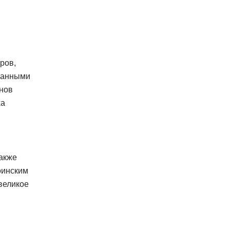
ров,
ванными
нов
ха
также
оинским
великое