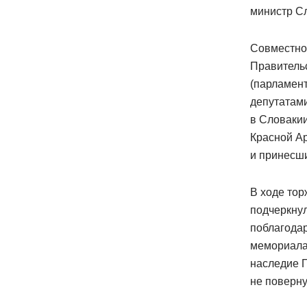
министр С
Совместно
Правительс
(парламент
депутатам
в Словаки
Красной А
и принесш
В ходе тор
подчеркнул
поблагодар
мемориалам
наследие П
не поверну