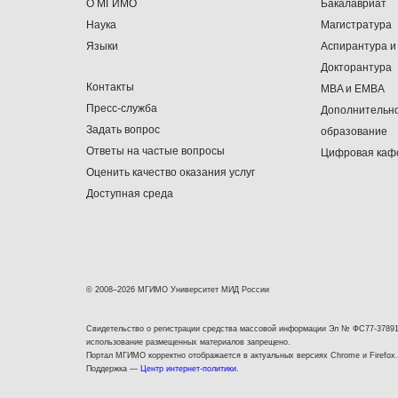
О МГИМО
Бакалавриат
Наука
Магистратура
Языки
Аспирантура и
Докторантура
Контакты
MBA и EMBA
Пресс-служба
Дополнительн
Задать вопрос
образование
Ответы на частые вопросы
Цифровая каф
Оценить качество оказания услуг
Доступная среда
© 2008–2026 МГИМО Университет МИД России
Свидетельство о регистрации средства массовой информации Эл № ФС77-37891
использование размещенных материалов запрещено.
Портал МГИМО корректно отображается в актуальных версиях Chrome и Firefox.
Поддержка —
Центр интернет-политики
.