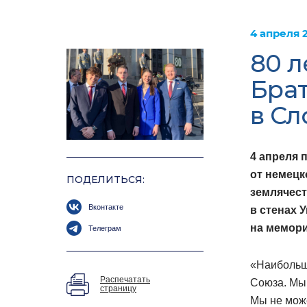
4 апреля 
80 л
Бра
в Сл
4 апреля 
от немецк
ПОДЕЛИТЬСЯ:
землячест
Вконтакте
в стенах 
на мемор
Телеграм
«Наибольш
Распечатать
Союза. Мы 
страницу
Мы не може