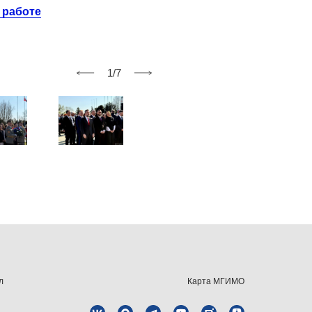
 работе
1/7
л
Карта МГИМО