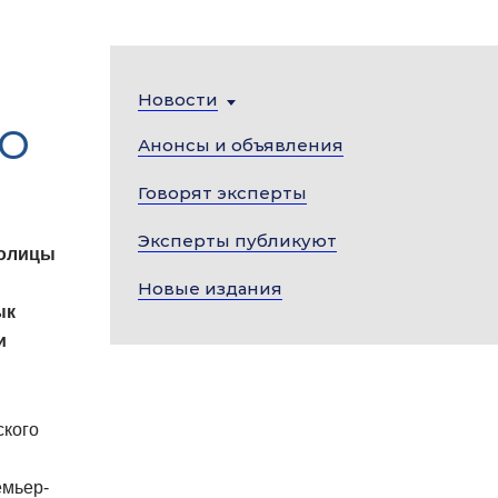
Новости
МО
Анонсы и объявления
Говорят эксперты
Эксперты публикуют
толицы
Новые издания
ык
и
ского
емьер-