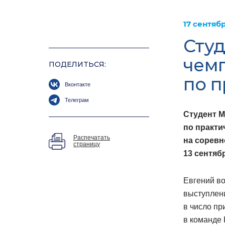
17 сентяб
Студ
чем
ПОДЕЛИТЬСЯ:
по п
Вконтакте
Телеграм
Студент 
по практи
Распечатать
на соревн
страницу
13 сентяб
Евгений в
выступлени
в число пр
в команде 