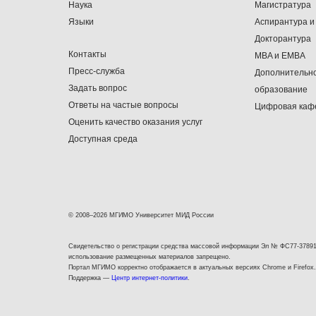
Наука
Магистратура
Языки
Аспирантура и
Докторантура
Контакты
MBA и EMBA
Пресс-служба
Дополнительн
Задать вопрос
образование
Ответы на частые вопросы
Цифровая каф
Оценить качество оказания услуг
Доступная среда
© 2008–2026 МГИМО Университет МИД России
Свидетельство о регистрации средства массовой информации Эл № ФС77-37891
использование размещенных материалов запрещено.
Портал МГИМО корректно отображается в актуальных версиях Chrome и Firefox.
Поддержка —
Центр интернет-политики
.