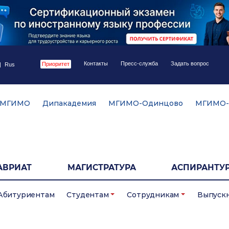
Контакты
Пресс-служба
Задать вопрос
Приоритет
|
Rus
 МГИМО
Дипакадемия
МГИМО-Одинцово
МГИМО-
АВРИАТ
МАГИСТРАТУРА
АСПИРАНТУР
Абитуриентам
Студентам
Сотрудникам
Выпуск