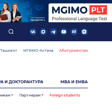
Ташкент
МГИМО-Астана
Абитуриентам
А И ДОКТОРАНТУРА
MBA И EMBA
никам
Партнерам
Foreign students