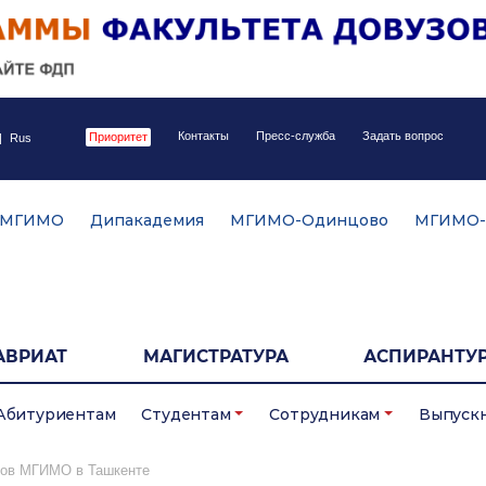
Контакты
Пресс-служба
Задать вопрос
Приоритет
|
Rus
 МГИМО
Дипакадемия
МГИМО-Одинцово
МГИМО-
АВРИАТ
МАГИСТРАТУРА
АСПИРАНТУР
Абитуриентам
Студентам
Сотрудникам
Выпуск
ков МГИМО в Ташкенте