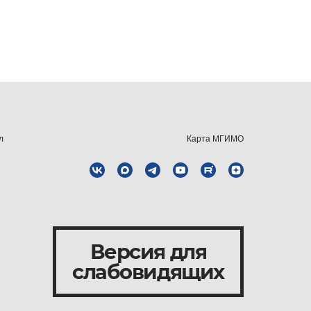
л
Карта МГИМО
Версия для
слабовидящих
и