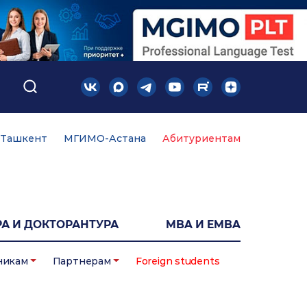
Ташкент
МГИМО-Астана
Абитуриентам
А И ДОКТОРАНТУРА
MBA И EMBA
никам
Партнерам
Foreign students