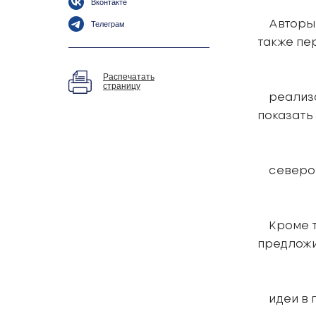
Вконтакте
Авторы –
Телеграм
также пе
Распечатать
страницу
реализац
показать
североев
Кроме то
предлож
идеи в п