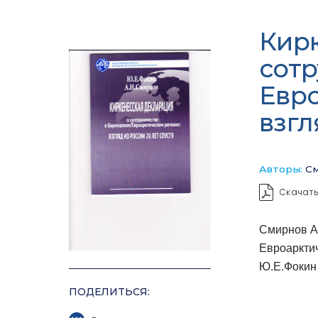
Кир
сотр
Евро
взгл
Авторы:
См
Скачать
Смирнов А.
Евроарктич
Ю.Е.Фокин 
ПОДЕЛИТЬСЯ: