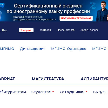
Контакты
Пресс-служба
Задать вопрос
Приоритет
|
Rus
 МГИМО
Дипакадемия
МГИМО-Одинцово
МГИМО-
АВРИАТ
МАГИСТРАТУРА
АСПИРАНТУР
Абитуриентам
Студентам
Сотрудникам
Выпуск