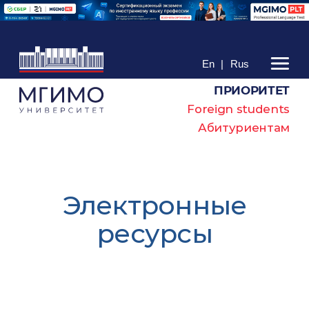
En
|
Rus
ПРИОРИТЕТ
Foreign students
Абитуриентам
Электронные
ресурсы