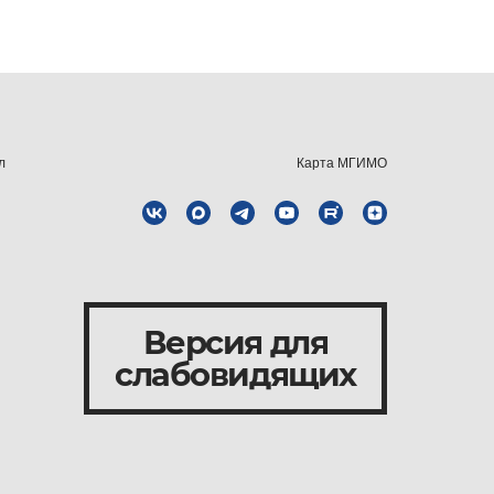
л
Карта МГИМО
Версия для
слабовидящих
и