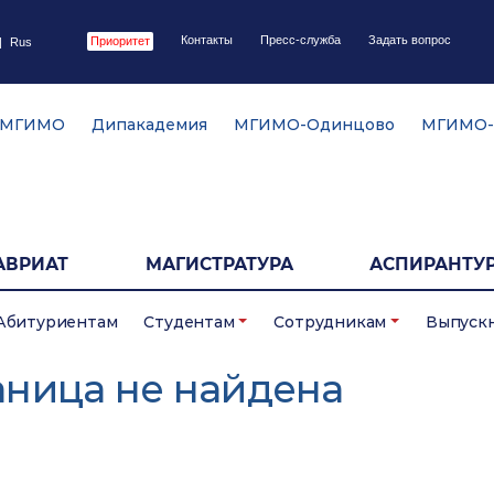
Контакты
Пресс-служба
Задать вопрос
Приоритет
|
Rus
 МГИМО
Дипакадемия
МГИМО-Одинцово
МГИМО-
АВРИАТ
МАГИСТРАТУРА
АСПИРАНТУР
Абитуриентам
Студентам
Сотрудникам
Выпуск
аница не найдена