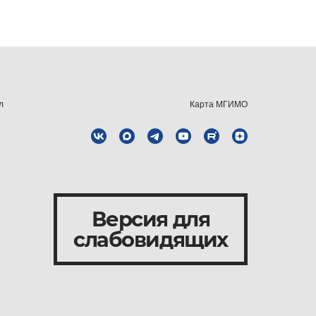
л
Карта МГИМО
Версия для
слабовидящих
и