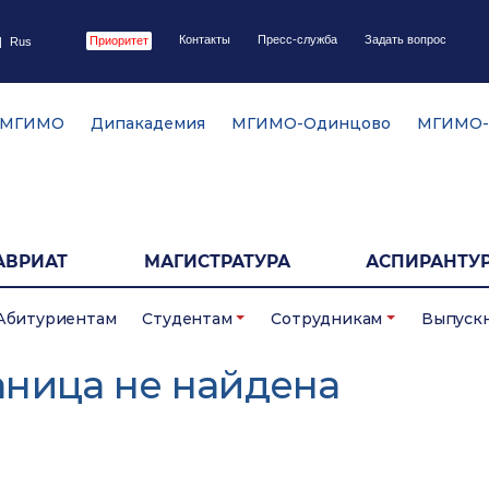
Контакты
Пресс-служба
Задать вопрос
Приоритет
|
Rus
 МГИМО
Дипакадемия
МГИМО-Одинцово
МГИМО-
АВРИАТ
МАГИСТРАТУРА
АСПИРАНТУР
Абитуриентам
Студентам
Сотрудникам
Выпуск
аница не найдена