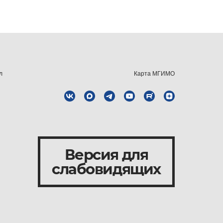
л
Карта МГИМО
Версия для
слабовидящих
и