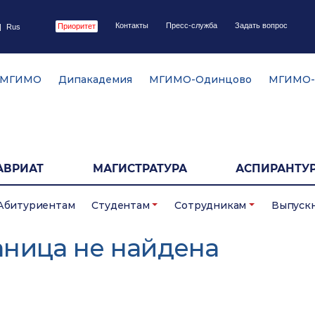
Контакты
Пресс-служба
Задать вопрос
Приоритет
|
Rus
 МГИМО
Дипакадемия
МГИМО-Одинцово
МГИМО-
АВРИАТ
МАГИСТРАТУРА
АСПИРАНТУР
Абитуриентам
Студентам
Сотрудникам
Выпуск
аница не найдена