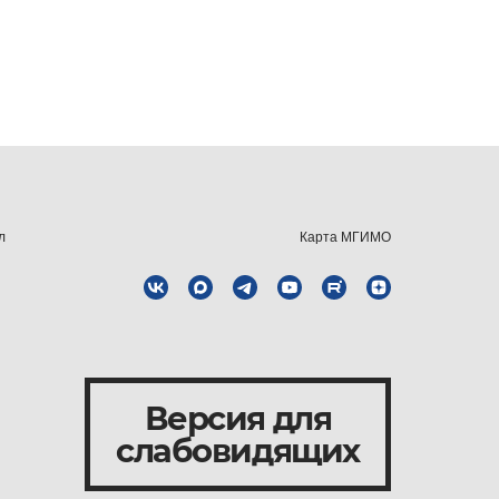
л
Карта МГИМО
Версия для
слабовидящих
и