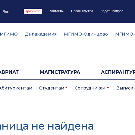
Контакты
Пресс-служба
Задать вопрос
Приоритет
|
Rus
 МГИМО
Дипакадемия
МГИМО-Одинцово
МГИМО-
АВРИАТ
МАГИСТРАТУРА
АСПИРАНТУР
Абитуриентам
Студентам
Сотрудникам
Выпуск
аница не найдена