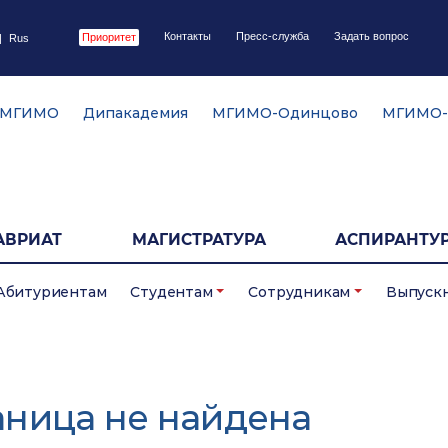
Контакты
Пресс-служба
Задать вопрос
Приоритет
|
Rus
 МГИМО
Дипакадемия
МГИМО-Одинцово
МГИМО-
АВРИАТ
МАГИСТРАТУРА
АСПИРАНТУР
Абитуриентам
Студентам
Сотрудникам
Выпуск
аница не найдена