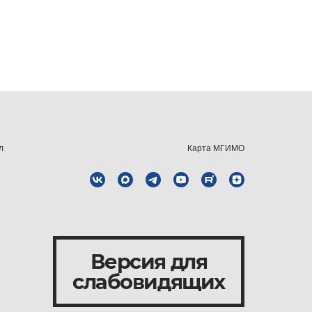
л
Карта МГИМО
Версия для
слабовидящих
и