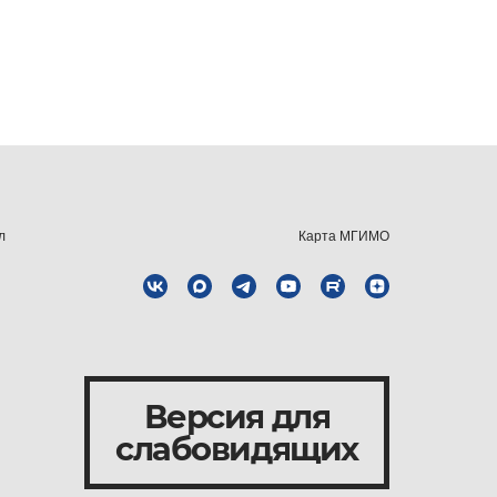
л
Карта МГИМО
Версия для
слабовидящих
и