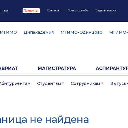
Контакты
Пресс-служба
Задать вопрос
Приоритет
|
Rus
 МГИМО
Дипакадемия
МГИМО-Одинцово
МГИМО-
АВРИАТ
МАГИСТРАТУРА
АСПИРАНТУР
Абитуриентам
Студентам
Сотрудникам
Выпуск
аница не найдена