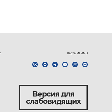
л
Карта МГИМО
Версия для
слабовидящих
и