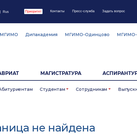
Контакты
Пресс-служба
Задать вопрос
Приоритет
|
Rus
 МГИМО
Дипакадемия
МГИМО-Одинцово
МГИМО-
АВРИАТ
МАГИСТРАТУРА
АСПИРАНТУР
Абитуриентам
Студентам
Сотрудникам
Выпуск
аница не найдена