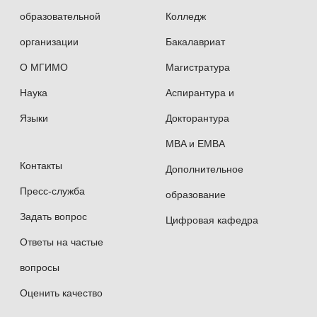
Management;
образовательной
Колледж
организации
Бакалавриат
International Marketing;
О МГИМО
Магистратура
Production Management;
Наука
Аспирантура и
Organization theory.
Языки
Докторантура
MBA и EMBA
Publications: several academic papers
Контакты
Дополнительное
on management, marketing and digital economy.
Пресс-служба
образование
Задать вопрос
Цифровая кафедра
Foreign languages: English and Spanish.
Ответы на частые
вопросы
Scientific and professional interests: international
Оценить качество
trade, digital economy.