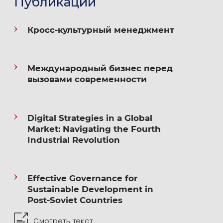
Публикации
Преподаваемые дисциплины
:
Кросс-культурный менеджмент
Менеджмент;
Международный бизнес перед
Маркетинг;
вызовами современности
Международный маркетинг;
Digital Strategies in a Global
Управление производством;
Market: Navigating the Fourth
Industrial Revolution
Теория организации.
Effective Governance for
Владеет английским и испанским языками.
Sustainable Development in
Post-Soviet Countries
Смотреть текст