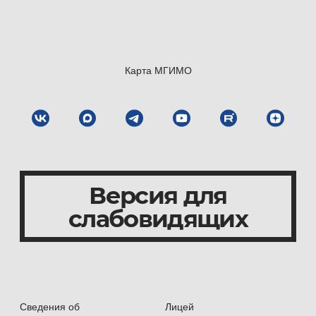
(MGIMO);
2017 — 2020 — post-graduate studies in the field
of Economics at the Moscow State Institute
Карта МГИМО
of International Relations (MGIMO).
Total work experience: since 2017.
Professional experience: since 2017.
Версия для
слабовидящих
Work experience at MGIMO: since 2018.
Subjects taught:
Сведения об
Лицей