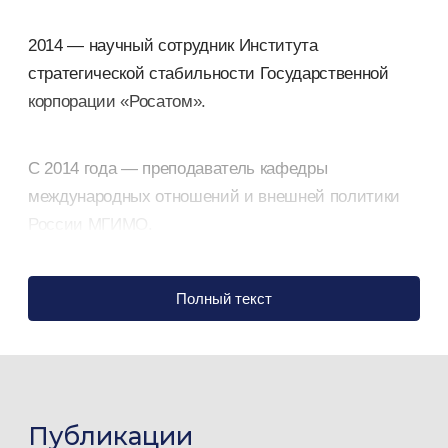
2014 — научный сотрудник Института
стратегической стабильности Государственной
корпорации «Росатом».
С 2014 года — преподаватель кафедры
международных отношений и внешней политики
России МГИМО.
2018–2021 — аналитик Лаборатории анализа
Полный текст
международных процессов МГИМО.
2019–2024 — научный сотрудник, старший
научный сотрудник Института международных
Публикации
исследований МГИМО.