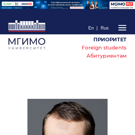
En
|
Rus
ПРИОРИТЕТ
Foreign students
Абитуриентам