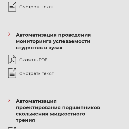
Смотреть текст
Преподаваемые дисциплины:
Интернет-технологии
Автоматизация проведения
мониторинга успеваемости
студентов в вузах
Алгоритмические языки
и программирование
Скачать PDF
Информатика
Смотреть текст
Цифровой маркетинг
Нейронные сети и естественные алгоритмы
Автоматизация
проектирования подшипников
вычисления
скольжения жидкостного
трения
Проектная деятельность в IT