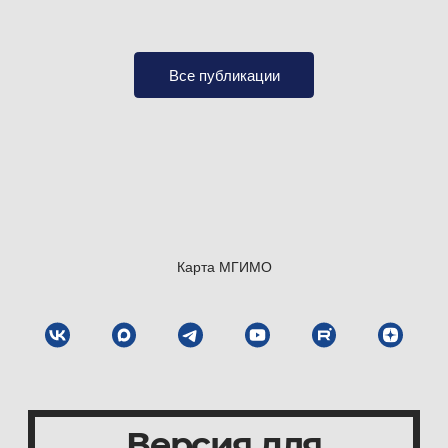
Общий стаж работы
— с 1996 года.
Стаж работы по специальности
— с 1996 года.
Все публикации
Стаж работы в МГИМО
— с 2016 года.
Erokhin Victor Viktorovich
1973 of birth, higher
education. In 1996 he graduated from the Bryansk
State Technical University «BSTU» with a degree
Карта МГИМО
in Mechanical engineering technology with honors.
From July to October 1996 he worked as an engineer-
technologist in the department of the chief technologist
of OJSC Bryansk Engineering Plant. From 1996
to 1999 he studied at the full-time post-graduate
course of BSTU at the chair «Technology
Версия для
of Mechanical Engineering». In 1999 he defended his