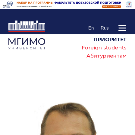
En
|
Rus
ПРИОРИТЕТ
Foreign students
Абитуриентам