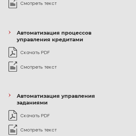
Смотреть текст
Web-технологии
BI-системы
Автоматизация процессов
Информационные системы в экономике
управления кредитами
Скачать PDF
Информационные технологии
в юридической деятельности
Смотреть текст
Программирование на Рython
Научно-исследовательская работа
Автоматизация управления
заданиями
Программное обеспечение и автоматизация
Скачать PDF
деятельности предприятия туризма
и гостеприимства
Смотреть текст