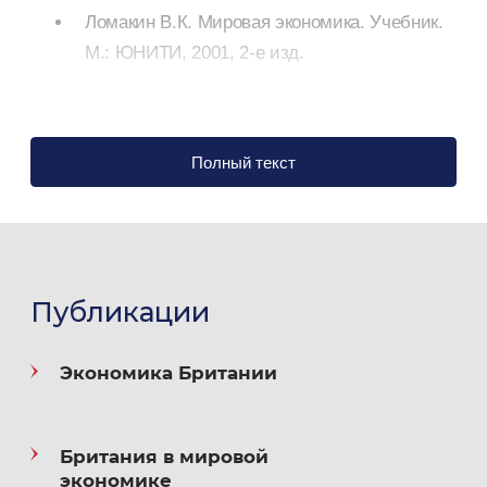
Ломакин В.К. Мировая экономика. Учебник.
М.: ЮНИТИ, 2001, 2-е изд.
Полный текст
Victor K. Lomakin
Professor, Doctor of science (Economics)
Educational background: Graduated from Moscow
State Institute of International Relation.
Публикации
Specialization — Western countries’ studies. Doctor
of science (Economics) (field of research —
Экономика Британии
International Economic Relations).
Британия в мировой
Main Publications: The political map of the World.
экономике