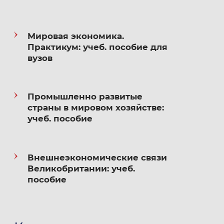
Student library. Progress publishers. Moscow. 1990.
(contributer).
Мировая экономика.
Практикум: учеб. пособие для
Knowledge of foreign languages — English.
вузов
Промышленно развитые
страны в мировом хозяйстве:
учеб. пособие
Внешнеэкономические связи
Великобритании: учеб.
пособие