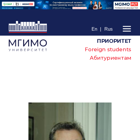
En
|
Rus
ПРИОРИТЕТ
Foreign students
Абитуриентам