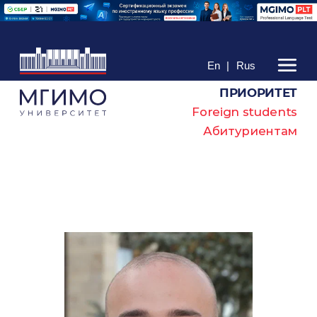
En
|
Rus
ПРИОРИТЕТ
Foreign students
Абитуриентам