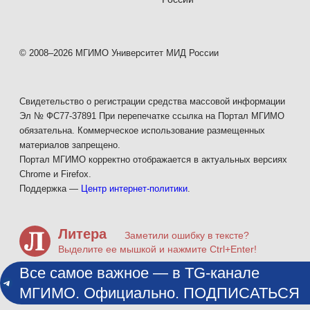
2015–2026 принял участие в более 80 Моделях
© 2008–2026 МГИМО Университет МИД России
ООН в России, ОАЭ, Таиланде, Узбекистане,
Бразилии, Сингапуре, Великобритании, Испании,
Армении, Кыргызстане, Швейцарии.
Свидетельство о регистрации средства массовой информации
Эл № ФС77-37891 При перепечатке ссылка на Портал МГИМО
обязательна. Коммерческое использование размещенных
Повышение квалификации
:
материалов запрещено.
Портал МГИМО корректно отображается в актуальных версиях
Chrome и Firefox.
2026 — GR и лоббистская деятельность в
Поддержка —
Центр интернет-политики
.
бизнесе и НКО, МГИМО МИД России
Литера
Заметили ошибку в тексте?
2022 — Основы психологической науки,
Выделите ее мышкой и нажмите Ctrl+Enter!
Московский институт психоанализа
Все самое важное — в TG-канале
МГИМО. Официально. ПОДПИСАТЬСЯ