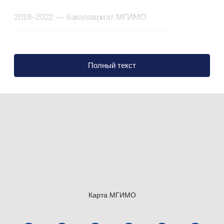
2018–2022 — бакалавриат МГИМО
по направлению «Международное право».
Специализация: «Международное воздушное
право».
Полный текст
2022–2024 — магистратура МГИМО
по направлению «Международный бизнес».
Специализация: «Глобальный бизнес
и антикризисное корпоративное управление».
В настоящее время — аспирант РАНХиГС
Карта МГИМО
Общественная деятельность
: