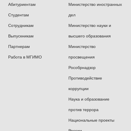
Абитуриентам
Министерство иностранных
Участник Восточного экономического форума
Студентам
дел
(Владивосток) в составе делегации МГИМО
Сотрудникам
Министерство науки и
2019 — председатель V Международного
Выпускникам
высшего образования
молодежного форума по устойчивому развитию.
Партнерам
Министерство
Работа в МГИМО
просвещения
2022-2023 — Генеральный секретарь Московской
Рособрнадзор
международной Модели ООН им. В.И.Чуркина.
Противодействие
коррупции
2024 — участник Всемирного фестиваля
Наука и образование
молодежи (Сочи) в составе делегации МГИМО
против террора
2025 — представитель МГИМО на международной
Национальные проекты
Модели ООН в Женеве (Швейцария)
России