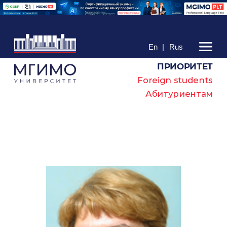
En
|
Rus
ПРИОРИТЕТ
Foreign students
Абитуриентам