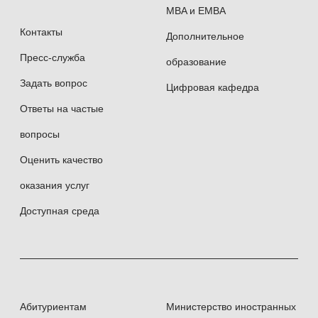
Современные информационно-
MBA и EMBA
коммуникационные технологии
Контакты
Дополнительное
в образовательной деятельности.
Пресс-служба
(Финансовый университет при
образование
Правительстве России, 2019)
Задать вопрос
Цифровая кафедра
Ответы на частые
Платформа Eikon: аналитика для бизнеса
вопросы
(МГИМО, 2020)
Оценить качество
Разработка и реализация основной
оказания услуг
образовательной программы в соответствии
с требованиями ФГОС (МГИМО совместно
Доступная среда
с Рособрнадзором, 2020)
Награды и премии
Абитуриентам
Министерство иностранных