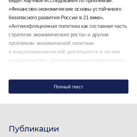
Ведет научные исследования по проблемам:
«Финансово-экономические основы устойчивого
безопасного развития России в 21 веке»,
«Антиинфляционная политика как составная часть
стратегии экономического роста» и другим
проблемам экономической политики
и внешнеэкономической деятельности в тесном
сотрудничестве с Центром внешнеэкономических
исследований Института экономики РАН.
Участвует в научно-практических конференциях
в Финансовой академии при Правительстве РФ,
Полный текст
МГУ им. М.В.Ломоносова, РЭУ им.Г.В.Плеханова.
Участвует в международных программах
по распространению финансовых технологий,
организованных Банком международных расчетов
Публикации
и Объединенным венским институтом. С 2001