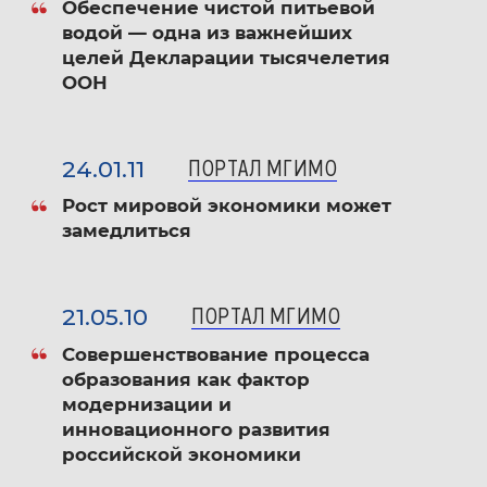
Обеспечение чистой питьевой
водой — одна из важнейших
Деятельность международных
целей Декларации тысячелетия
экономических организаций
ООН
Ведет занятия в магистерских программах
24.01.11
ПОРТАЛ МГИМО
«Мировая торговля и международные
экономические организации», «Менеджмент
Рост мировой экономики может
замедлиться
в области ВТС и высоких технологий»,
участвовала в программе МВА по подготовке
управленческих кадров для Министерства
21.05.10
ПОРТАЛ МГИМО
промышленности и торговли Школы бизнеса
Совершенствование процесса
и международных компетенций МГИМО МИД
образования как фактор
России.
модернизации и
инновационного развития
российской экономики
В круг научных интересов входят проблемы