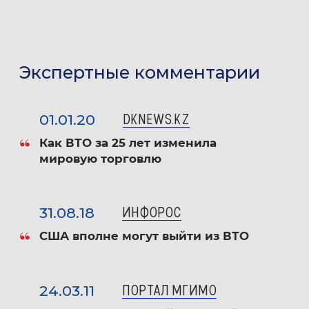
Международные экономические отношения
Международные экономические отношения
Экспертные комментарии
и внешняя торговля
Международная торговля услугами
01.01.20
DKNEWS.KZ
Как ВТО за 25 лет изменила
Многосторонние институты регулирования
мировую торговлю
внешнеэкономических связей
Методика и методология исследования
31.08.18
ИНФОРОС
проблем международных экономических
США вполне могут выйти из ВТО
отношений
Региональные проблемы глобальной
24.03.11
ПОРТАЛ МГИМО
экономики