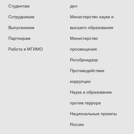
Награждена Медалью «В память 850-летия
Студентам
дел
Москвы»
Сотрудникам
Министерство науки и
В 2006 г. присвоено Почетное звание
Выпускникам
высшего образования
Почетный работник высшего
Партнерам
Министерство
профессионального образования
Работа в МГИМО
просвещения
Российской Федерации
Рособрнадзор
В 2008 г. удостоена Почетной грамоты
Противодействие
Министерства иностранных дел Российской
коррупции
Федерации
Наука и образование
В 2010 г. награждена Дипломом
против террора
Министерства образования и науки
Национальные проекты
Российской Федерации
России
В 2019г. Медаль МГИМО в честь 75-летия