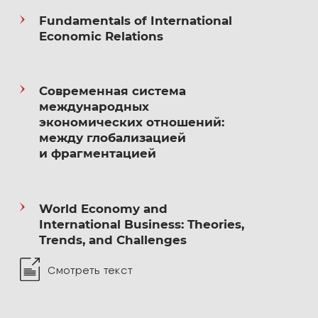
по 2011 гг. в качестве члена Научно-экспертного
Fundamentals of International
совета при председателе Совета Федерации
Economic Relations
Федерального Собрания РФ участвовала
в экспертизе законодательных актов.
Современная система
международных
Являясь научным руководителем аспирантов
экономических отношений:
по специальности «Мировая экономика»,
между глобализацией
подготовила к защите кандидатских диссертаций
и фрагментацией
20 аспирантов.
World Economy and
Член Ученого совета МГИМО
International Business: Theories,
Trends, and Challenges
Член Ученого совета факультета МЭО
Смотреть текст
Член диссертационного совета
по экономическим наукам при МГИМО