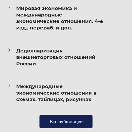
с 2004 по 2018 г.
Мировая экономика и
международные
Член редакционного совета International
экономические отношения. 4-е
Journal of Economic Policy in Emerging
изд., перераб. и доп.
Economies
Участник Виртуального института ЮНКТАД
Дедолларизация
внешнеторговых отношений
(UNCTAD Virtual Institute) с 2010 по 2014 г.
России
Член-корреспондент Академии
экономических наук и предпринимательства
Международные
экономические отношения в
Действительный член Академии военных
схемах, таблицах, рисунках
наук
Все публикации
Преподаваемые дисциплины: