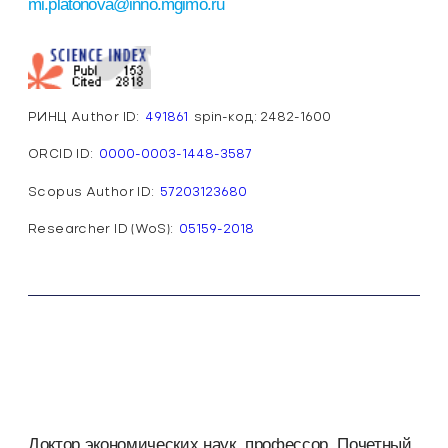
i.platonova@inno.mgimo.ru
РИНЦ Author ID:
491861
spin-код: 2482-1600
ORCID ID:
0000-0003-1448-3587
Scopus Author ID:
57203123680
Researcher ID (WoS):
05159-2018
Доктор экономических наук, профессор, Почетный