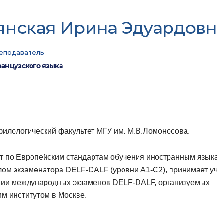
янская Ирина Эдуардовн
еподаватель
анцузского языка
филологический факультет МГУ им. М.В.Ломоносова.
т по Европейским стандартам обучения иностранным язык
лом экзаменатора
DELF-DALF
(уровни
А1-С2
), принимает у
нии международных экзаменов
DELF-DALF
, организуемых
м институтом в Москве.