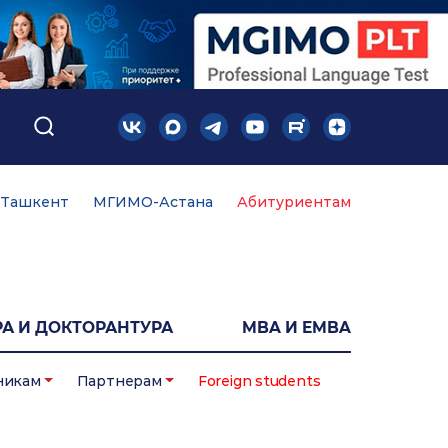
Ташкент
МГИМО-Астана
Абитуриентам
А И ДОКТОРАНТУРА
MBA И EMBA
никам
Партнерам
Foreign students