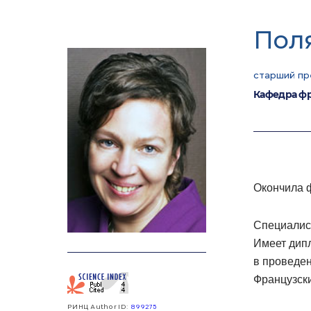
Пол
старший пр
Кафедра фр
Окончила 
Специалис
Имеет дип
в проведе
Французски
РИНЦ Author ID:
899275