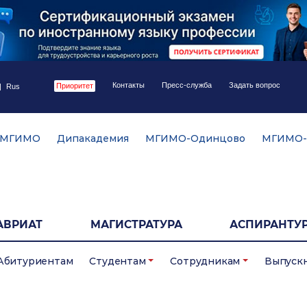
Контакты
Пресс-служба
Задать вопрос
Приоритет
|
Rus
 МГИМО
Дипакадемия
МГИМО-Одинцово
МГИМО-
АВРИАТ
МАГИСТРАТУРА
АСПИРАНТУР
Абитуриентам
Студентам
Сотрудникам
Выпуск