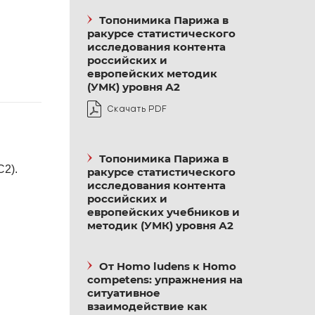
Топонимика Парижа в
ракурсе статистического
исследования контента
российских и
европейских методик
(УМК) уровня А2
Скачать PDF
Топонимика Парижа в
C2
).
ракурсе статистического
исследования контента
российских и
европейских учебников и
методик (УМК) уровня А2
От Homo ludens к Homo
competens: упражнения на
ситуативное
взаимодействие как