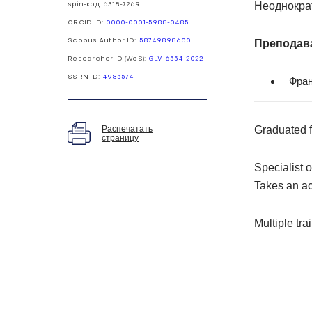
Неоднокра
spin-код: 6318-7269
ORCID ID:
0000-0001-5988-0485
Преподав
Scopus Author ID:
58749898600
Researcher ID (WoS):
GLV-6554-2022
SSRN ID:
4985574
Фран
Graduated f
Распечатать
страницу
Specialist 
Takes an ac
Multiple tra