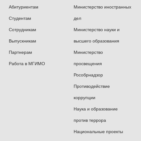
Математический анализ
Абитуриентам
Министерство иностранных
Математика
Студентам
дел
Сотрудникам
Министерство науки и
Теория вероятностей и математическая
Выпускникам
высшего образования
статистика
Партнерам
Министерство
Экономико-математические модели
Работа в МГИМО
просвещения
и методы
Рособрнадзор
Противодействие
Общий стаж работы: с 1983 года.
Стаж работы по специальности: с 1983 года.
коррупции
Стаж работы в МГИМО: с 2016 года.
Наука и образование
против террора
Национальные проекты