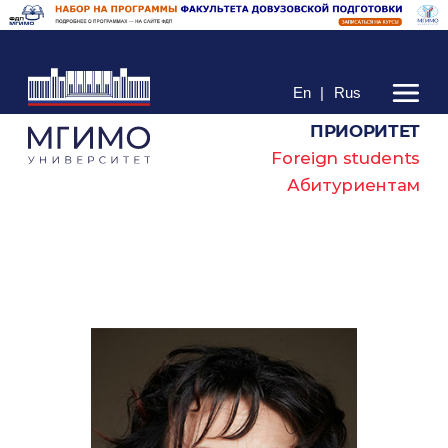
En
|
Rus
ПРИОРИТЕТ
Foreign students
Абитуриентам