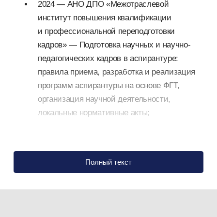
2024 — АНО ДПО «Межотраслевой
институт повышения квалификации
и профессиональной переподготовки
кадров» — Подготовка научных и научно-
педагогических кадров в аспирантуре:
правила приема, разработка и реализация
программ аспирантуры на основе ФГТ,
организация научной деятельности,
локальные нормативные акты;
2024 — АНО ДПО «Межотраслевой
институт повышения квалификации
Полный текст
и профессиональной переподготовки
кадров» — Цифровизация образования
и науки. Применение искусственного
интеллекта в образовательной деятельности