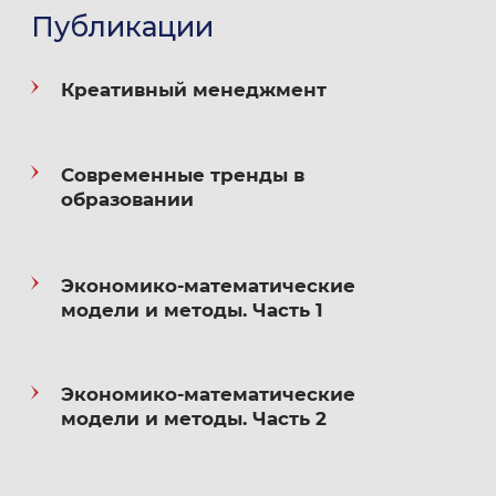
и научных исследованиях;
Публикации
2024 — ООО Компания
Креативный менеджмент
«Ай Пи Ар Медиа» — Качество
образования. Тренды и новые модели;
Современные тренды в
2024 — ФГАОУ ВО «Национальный
образовании
исследовательский университет ИТМО» —
Активное обучение;
Экономико-математические
2024 — ФГАОУ ВО «Национальный
модели и методы. Часть 1
исследовательский университет ИТМО» —
Современный искусственный интеллект
в высшей школе: технологии
Экономико-математические
модели и методы. Часть 2
искусственного интеллекта
и их применение;