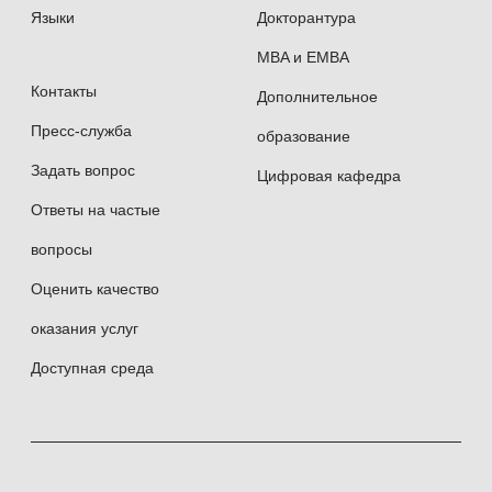
Языки
Докторантура
Член Проектно-координационной группы ИОТ —
консорциума ведущих российских вузов.
MBA и EMBA
Контакты
Дополнительное
Научные и учебные издания: автор более
Пресс-служба
образование
80 трудов.
Задать вопрос
Цифровая кафедра
Ответы на частые
Преподаваемые дисциплины:
вопросы
Оценить качество
Эконометрика
оказания услуг
Эконометрика-2
Доступная среда
Информационные технологии
в менеджменте