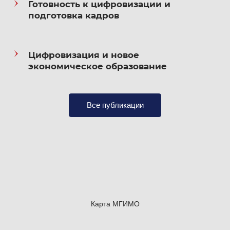
Готовность к цифровизации и
2024 — МГИМО МИД России —
подготовка кадров
Организация и управление
образовательным процессом сетевого
обучения;
Цифровизация и новое
экономическое образование
2026 — ФГАНУ «Центр социологических
исследований» — Реинжиниринг бизнес-
процессов в образовательной организации
Все публикации
высшего образования.
Профессиональная переподготовка:
2023 — МГИМО МИД России — Проектное
управление
Карта МГИМО