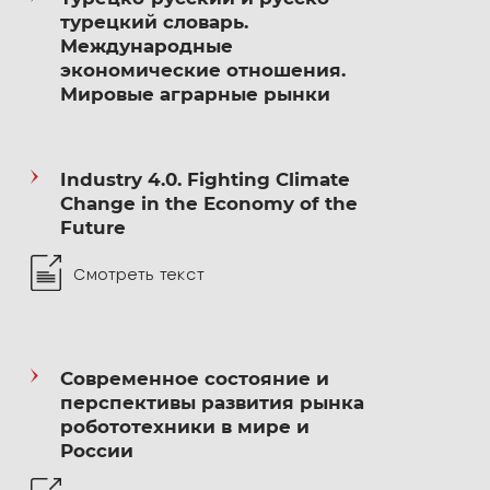
Дипломатической академии МИД России
турецкий словарь.
Международные
2026 — н.в. — заместитель директора
экономические отношения.
по развитию, инновациям и цифровизации
Мировые аграрные рынки
Дипломатической академии МГИМО МИД
России
Industry 4.0. Fighting Climate
Change in the Economy of the
Повышение квалификации
Future
Смотреть текст
2018 — «Мастерство переговоров»,
Дипломатическая академия (ДА) МИД
России
Современное состояние и
перспективы развития рынка
2019 — «Дипломатический протокол»,
робототехники в мире и
ДА МИД России
России