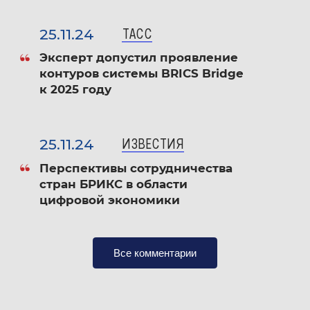
2022, 2023 — Дипломы в номинации
«Открытие года» IX и X Всероссийских
25.11.24
ТАСС
книжных премий «Золотой фонд»
Эксперт допустил проявление
контуров системы BRICS Bridge
2023 — Благодарность МГИМО МИД России
к 2025 году
2023 — Международная университетская
премия в области искусственного
25.11.24
ИЗВЕСТИЯ
интеллекта и больших данных
Перспективы сотрудничества
«Гравитация»
стран БРИКС в области
цифровой экономики
2024 — Премия им. Г.П.Францева за
исследовательскую работу по
приоритетным научным направлениям
Все комментарии
МГИМО МИД России
2025 — Победа во Всероссийском конкурсе