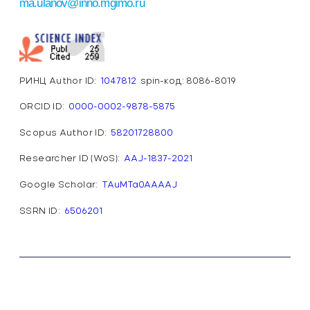
a.ulanov@inno.mgimo.ru
РИНЦ Author ID:
1047812
spin-код: 8086-8019
ORCID ID:
0000-0002-9878-5875
Scopus Author ID:
58201728800
Researcher ID (WoS):
AAJ-1837-2021
Google Scholar:
TAuMTa0AAAAJ
SSRN ID:
6506201