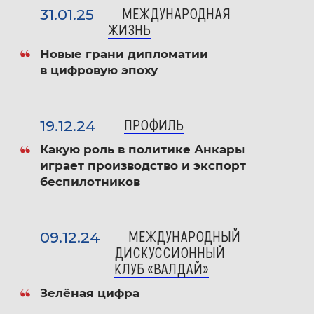
31.01.25
МЕЖДУНАРОДНАЯ
ЖИЗНЬ
2013, 2023, 2024 — Почетные грамоты
МГИМО МИД России
Новые грани дипломатии
в цифровую эпоху
2015 — Знак Почетного члена Ассоциации
выпускников МГИМО МИД России
19.12.24
ПРОФИЛЬ
2019 — Благодарность МИД России
Какую роль в политике Анкары
играет производство и экспорт
2022 — Диплом в номинации «Лучшее
беспилотников
учебное издание по экономике» конкурса
«Университетская книга — 2022»
09.12.24
МЕЖДУНАРОДНЫЙ
2022 — Премия ComNews Awards
ДИСКУССИОННЫЙ
КЛУБ «ВАЛДАЙ»
в номинации «Лучшее цифровое решение
в образовании»
Зелёная цифра