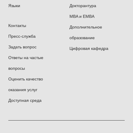
Языки
Докторантура
Владеет английским, турецким и французским
MBA и EMBA
языками.
Контакты
Дополнительное
Пресс-служба
образование
Женат. Воспитывает сына и дочь.
Задать вопрос
Цифровая кафедра
Ответы на частые
вопросы
Alexander A. ULANOV
Оценить качество
оказания услуг
Deputy Director for Development, Innovations and
Доступная среда
Digitalization, Diplomatic Academy, MGIMO University
Associate Professor, Department of International
Economic Relations and Foreign Economic Affairs,
MGIMO University