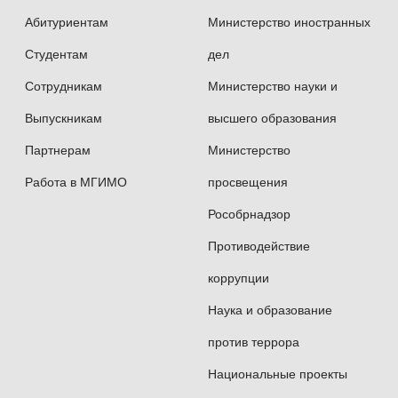
Абитуриентам
Министерство иностранных
Ph.D. in Economics (World Economy), MGIMO
Студентам
дел
University.
Сотрудникам
Министерство науки и
PgD in Law, Legal administration, MSU.
PgD in Management, Project management, MGIMO
Выпускникам
высшего образования
University.
Партнерам
Министерство
M.A. in World Politics, MGIMO University.
Работа в МГИМО
просвещения
B.A. in International Relations, MGIMO University.
Рособрнадзор
Author of various publications on digital economy,
robotics market and technology transfer.
Противодействие
коррупции
Наука и образование
против террора
Национальные проекты