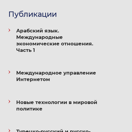
Публикации
2018 — н.в. — работа на различных
должностях на кафедре МЭО и ВЭС им.
Арабский язык.
Н.Н.Ливенцева МГИМО МИД России
Международные
экономические отношения.
2020–2021 — заместитель проректора
Часть 1
по правовым и административным
вопросам МГИМО МИД России
Международное управление
2021–2024 — советник при ректорате —
Интернетом
заместитель проректора по правовым,
административным вопросам
и цифровизации МГИМО МИД России
Новые технологии в мировой
политике
2024–2026 — проректор по развитию,
инновациям и цифровизации
Турецко-русский и русско-