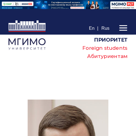
En
|
Rus
ПРИОРИТЕТ
Foreign students
Абитуриентам