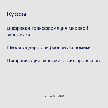
«Золотые имена высшей школы»
в номинации «За внедрение инновационных
Курсы
методик преподавания, развитие открытой
информационной среды высшего
Цифровая трансформация мировой
образования»
экономики
2025 — Почетная грамота Дипломатической
Школа лидеров цифровой экономики
академии МИД России
Цифровизация экономических процессов
2025 — Диплом I степени в номинации
«Междисциплинарные исследования»
конкурса научных работ Российской
ассоциации политической науки
2025 — Благодарность Русской
Карта МГИМО
Фортепианной Школы за содействие