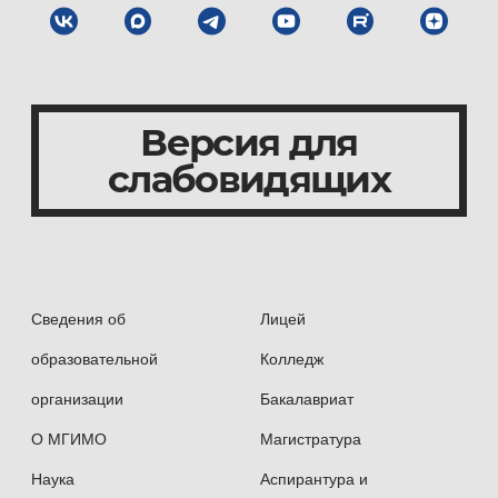
в популяризации классической музыки
и поддержку юных пианистов
Участие в профессиональных ассоциациях
Версия для
слабовидящих
Член Российской ассоциации
международных исследований (РАМИ)
Эксперт Российского совета
по международным делам (РСМД)
Сведения об
Лицей
Участник Международного дискуссионного
образовательной
Колледж
клуба «Валдай»
организации
Бакалавриат
О МГИМО
Магистратура
Член Наблюдательного совета Ассоциации
региональной молодёжи
Наука
Аспирантура и