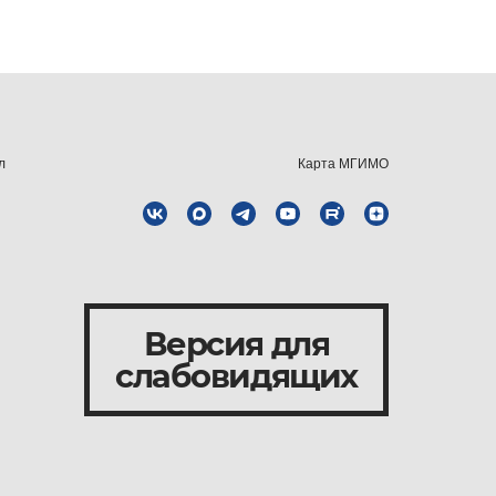
л
Карта МГИМО
Версия для
слабовидящих
и