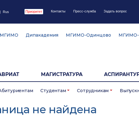
Контакты
Пресс-служба
Задать вопрос
Приоритет
|
Rus
 МГИМО
Дипакадемия
МГИМО-Одинцово
МГИМО-
АВРИАТ
МАГИСТРАТУРА
АСПИРАНТУР
Абитуриентам
Студентам
Сотрудникам
Выпуск
аница не найдена