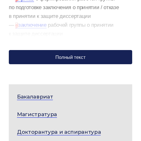
по подготовке заключения о принятии / отказе
в принятии к защите диссертации
—
заключение
рабочей группы о принятии
к защите диссертации
—
приказ
о составе диссертационного совета
—
заключение
рабочей группы о доработке
Полный текст
комплекта документов (протокол №2)
—
приказ
о внесении изменений в состав
диссертационного совета
—
объявление о защите
Бакалавриат
Дата защиты: 29.04.2025 г. в 15:00, ауд. 423 (новый
Магистратура
корпус МГИМО)
Докторантура и аспирантура
Адрес для отзывов: 119454, Москва, проспект