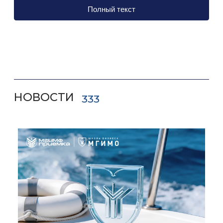
приобрести практический опыт в области
Полный текст
профессионального перевода с
использованием цифровых технологий;
стать специалистом по межкультурной
коммуникации в профессиональной сфере;
научиться работать в международной
НОВОСТИ
333
команде с использованием родного и
нескольких иностранных языков – как
восточных, так и романо-германских.
В соответствии со стратегией развития
Одинцовского кампуса МГИМО принято решение
сконцентрировать программы, имеющие
гуманитарную составляющую, на ФЛМК, где