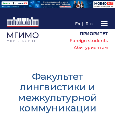
En
|
Rus
ПРИОРИТЕТ
Foreign students
Абитуриентам
Факультет
лингвистики и
межкультурной
коммуникации