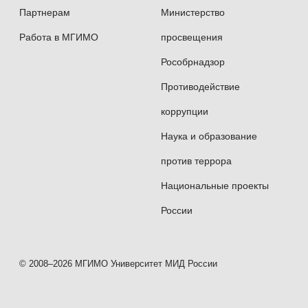
культур и межкультурной коммуникации,
Партнерам
Министерство
владеющими
цифровыми инструментами
Работа в МГИМО
просвещения
лингвиста и компетенциями выпускника
МГИМО
.
Рособрнадзор
Противодействие
Обучение
лингвистов-международников
коррупции
по Собственному образовательному
стандарту МГИМО — в учебный план
Наука и образование
входят дисциплины международного блока:
против террора
дипломатический и деловой протокол,
Национальные проекты
международные отношения, мировая
России
экономика, международное право, мировая
политика.
Возможность участия
© 2008–2026 МГИМО Университет МИД России
в
телекоммуникационных научно-
образовательных проектах
с российскими