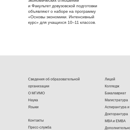
экономических отношений
ХАРАКТЕР
и Факультет довузовской подготовки
объявляют о наборе на программу
«Основы экономики. Интенсивный
Уче
курс» для учащихся
10–11 классов.
изуч
Боль
асп
На
с
знан
вар
по в
Сведения об образовательной
Лицей
в за
организации
Колледж
О МГИМО
Бакалавриат
Пред
Наука
Магистратура
прин
Языки
Аспирантура и
чита
Докторантура
комп
Контакты
MBA и EMBA
Пресс-служба
Дополнительн