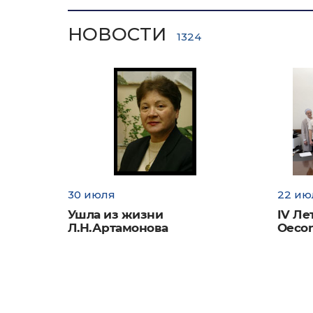
НОВОСТИ
В настоящ
1324
образоват
Программ
«Меж
МЭО
«Меж
язык
30 июля
22 ию
Rela
Ушла из жизни
IV Ле
Л.Н.Артамонова
Oecon
Программы
По направ