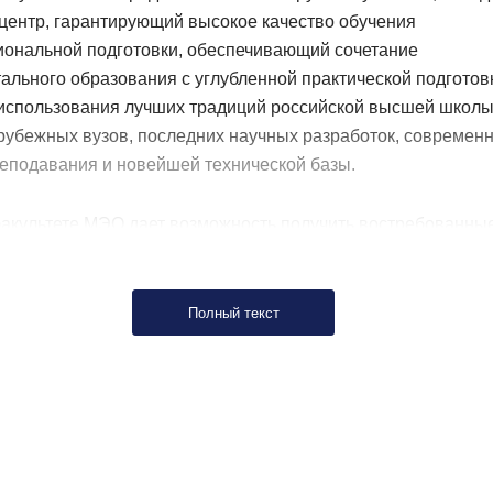
центр, гарантирующий высокое качество обучения
иональной подготовки, обеспечивающий сочетание
льного образования с углубленной практической подготов
 использования лучших традиций российской высшей школ
рубежных вузов, последних научных разработок, современ
еподавания и новейшей технической базы.
факультете МЭО дает возможность получить востребованны
нных условиях и престижные профессии.
ки факультета МЭО
пользуются неизменно высоким спрос
Полный текст
азных сферах современной экономической деятельности. О
аны в международных организациях, в Государственной Ду
трации Президента России, Министерстве иностранных дел
правительственных учреждениях. Специалисты, получившие
е на факультете МЭО, принадлежат к элите отечественног
одного бизнеса, возглавляют крупные банки, аудиторские