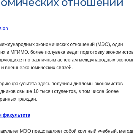
номических отношений
sion
 международных экономических отношений (МЭО), один
их в МГИМО, более полувека ведет подготовку экономистов
ирующихся по различным аспектам международных эконом
 и внешнеэкономических связей.
орию факультета здесь получили дипломы экономистов-
ников свыше 10 тысяч студентов, в том числе более
транных граждан.
я факультета
акультет МЭО представляет собой крупный учебный, метод