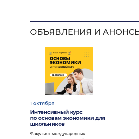
«Эк
«Ана
про
ОБЪЯВЛЕНИЯ И АНОНС
«Инв
(в с
«Int
Направлен
«Фин
«Инн
1 октября
(сов
Интенсивный курс
по основам экономики для
школьников
Факультет 
Факультет международных