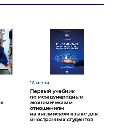
овные
МЭО-
ском
tional
16 июля
Первый учебник
по международным
ие
экономическим
отношениям
на английском языке для
иностранных студентов