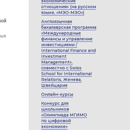
экономические
отношения» (на русском
языке, «МЭО-МЭО»)
кой
Англоязычная
бакалаврская программа
ы
«Международные
ных
финансы и управление
инвестициями /
International Finance and
Investment
е
Management»,
совместно с Swiss
School for International
Relations, Женева,
ом
Швейцария
ни
Онлайн-курсы
ме
Конкурс для
школьников
«Олимпиада МГИМО
о
по цифровой
экономике»
 фирмы,