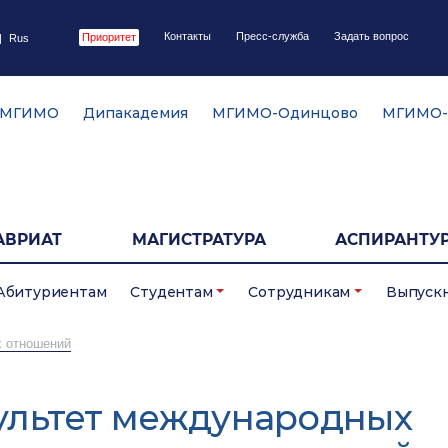
Контакты
Пресс-служба
Задать вопрос
Приоритет
|
Rus
 МГИМО
Дипакадемия
МГИМО-Одинцово
МГИМО-
АВРИАТ
МАГИСТРАТУРА
АСПИРАНТУР
Абитуриентам
Студентам
Сотрудникам
Выпуск
х отношений
ультет международных