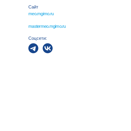
страховые
Сайт
meo.mgimo.ru
В структу
mastermeo.mgimo.ru
250 препод
Соцсети:
Декан фак
доктор эко
Заместите
ст. 
к.эк
к.эк
к.эк