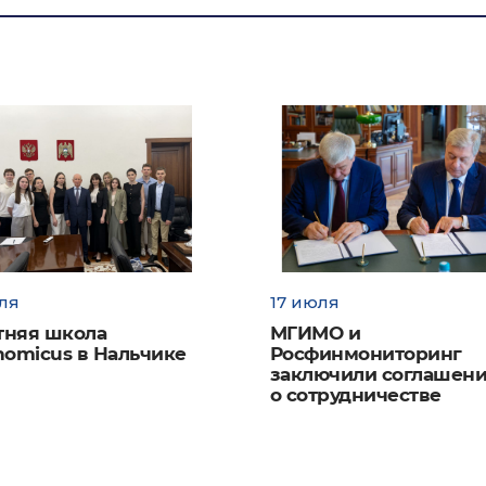
ее время на факультете МЭО реализуются следующие осн
ельные программы:
ы
бакалавриата
по направлению подготовки «Экономика»:
дународные экономические отношения»
(на русском языке, «
»)
дународные финансы и управление инвестициями»
(на англий
е; программа двух дипломов совместно с Swiss School for Interna
ля
17 июля
tions, Женева, Швейцария, «МЭО-англ.»)
тняя школа
МГИМО и
omicus в Нальчике
Росфинмониторинг
заключили соглашен
 подготовки
магистров:
о сотрудничестве
лению Экономика: