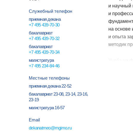
и научный 
Служебный телефон
и професс
приемная декана
фундамента
+7 495 439-70-30
на основе
бакалавриат
и опыта за
+7 495 439-70-32
методик пр
бакалавриат
+7 495 439-70-34
магистратура
Учеба на 
+7 495 234-84-46
в совреме
Местные телефоны
Выпускни
приемная декана
22-52
в самых р
бакалавриат
23-08, 23-14, 23-16,
23-19
востребов
и Админис
магистратура
16-57
и других 
Email
образовани
dekanatmeo@mgimo.ru
и междунар