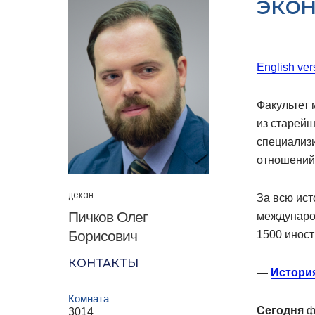
эко
English ver
Факультет
из старейш
специализ
отношений
декан
За всю ист
Пичков Олег
международ
Борисович
1500 инос
КОНТАКТЫ
—
Истори
Комната
Сегодня
ф
3014