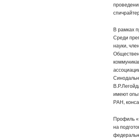
проведени
спичрайтер
В рамках п
Среди пре
науки, чле
Обществен
коммуникац
ассоциации
Синодальн
В.Р.Легойд
имеют опыт
РАН, конса
Профиль «
на подгото
федерально