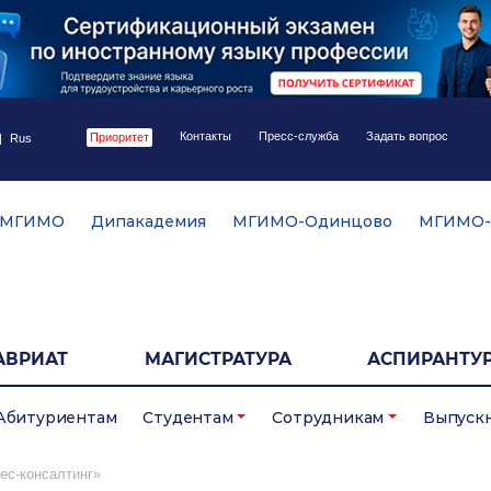
Контакты
Пресс-служба
Задать вопрос
Приоритет
|
Rus
 МГИМО
Дипакадемия
МГИМО-Одинцово
МГИМО-
АВРИАТ
МАГИСТРАТУРА
АСПИРАНТУР
Абитуриентам
Студентам
Сотрудникам
Выпуск
ес-консалтинг»