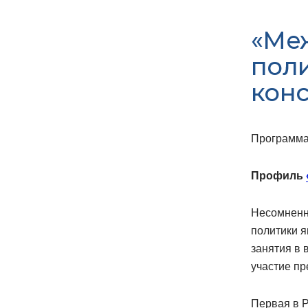
«Ме
поли
конс
Программа
Профиль
Несомненн
политики я
занятия в 
участие пр
Первая в 