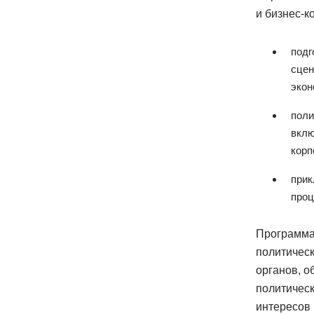
и бизнес-к
подг
сцен
экон
поли
вклю
корп
прик
проц
Программа 
политичес
органов, о
политическ
интересов 