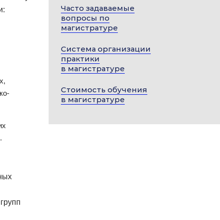
Часто задаваемые
и:
вопросы по
магистратуре
,
Система организации
практики
в магистратуре
х,
Стоимость обучения
ко-
в магистратуре
их
.
ных
 групп