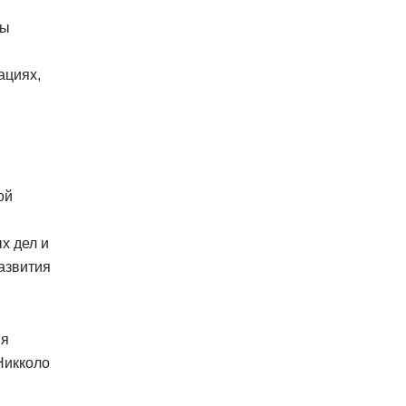
мы
ациях,
ой
х дел и
азвития
ия
Никколо