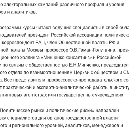
ю электоральных кампаний различного профиля и уровня,
ов и аналитиков.
рограммы курсы читают ведущие специалисты в своей обла
подавателей президент Российской ассоциации политическ
н-корреспондент РАН, член Общественной палаты РФ и
ной палаты Москвы профессор О.В.Гаман-Голутвина, през
ионного холдинга «Минченко консалтинг» и Российской
 по связям с общественностью Е.Н.Минченко, председател
ого отдела по взаимоотношениям Церкви с обществом и С
а. Все представители профессорско-преподавательского со
 практической и экспертно-аналитической работы в инстит
лтинговых агентствах или государственных учреждениях.
Политические рынки и политические риски» направлен
вку специалистов для органов государственной власти
го и регионального уровней, аналитиков, менеджеров и