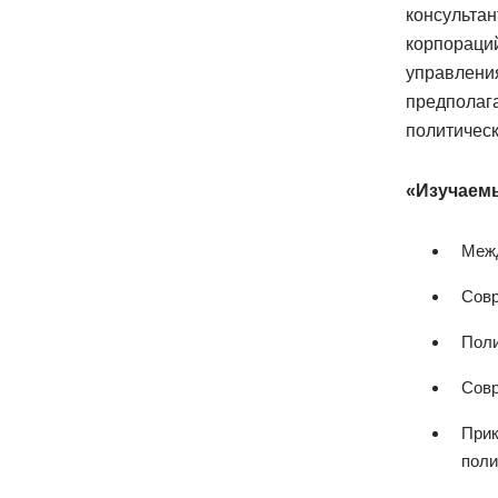
консультан
корпораций
управлени
предполаг
политическ
«Изучаем
Межд
Совр
Поли
Совр
Прик
поли