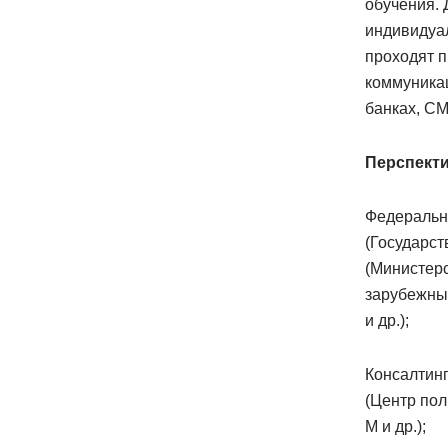
обучения. 
индивидуа
проходят п
коммуникац
банках, С
Перспект
Федеральн
(Государст
(Министерс
зарубежны
и др.);
Консалтинг
(Центр пол
М и др.);