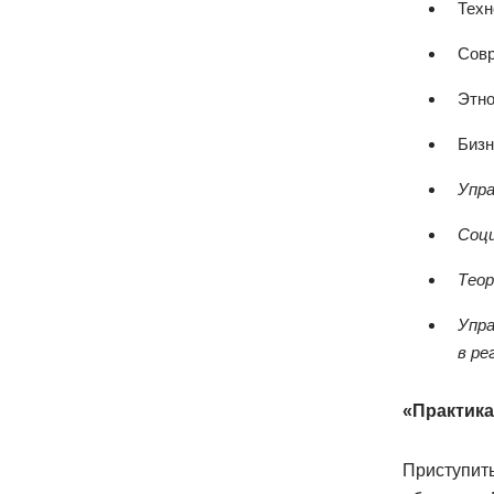
Техн
Совр
Этно
Бизн
Упра
Соци
Теор
Упра
в ре
«Практика
Приступить