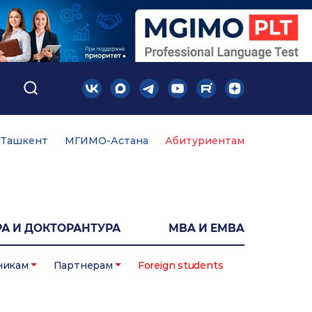
Ташкент
МГИМО-Астана
Абитуриентам
А И ДОКТОРАНТУРА
MBA И EMBA
никам
Партнерам
Foreign students