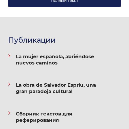
Полный текст
Кстати, моя любовь к слову так велика, что
распространяется и на другие области, не только
на преподавание. Довольно продолжительное
время я активно занималась художественным
переводом с испанского и каталонского, за что в
Публикации
2000 была торжественно принята в Союз
Писателей г. Москвы. Практической пользы от
La mujer española, abriéndose
этого членства пока никакой, но душу греет.
nuevos caminos
Также греет ее совершенно бесполезный в наше
La obra de Salvador Espriu, una
суровое время курс лекций по испанской и
gran paradoja cultural
латиноамериканской литературе ХХ века; его я
ежегодно читаю всем студентам и коллегам,
которые пожелают это послушать.
Сборник текстов для
реферирования