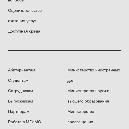
Оценить качество
Предисловие, комментарии и сноски к
роману М. де Унамуно «Туман». М.,
оказания услуг
«Цитадель», 2001 (0,5 п.л.).
Доступная среда
Вопросы иберо-романского языкознания.
Сборник статей к 80-летию профессора В.С.
Виноградова, вып. 7. МГУ, 2005
«Причастность» (0,5 п.л.).
Абитуриентам
Министерство иностранных
Студентам
дел
Сотрудникам
Министерство науки и
Выпускникам
высшего образования
Партнерам
Министерство
Работа в МГИМО
просвещения