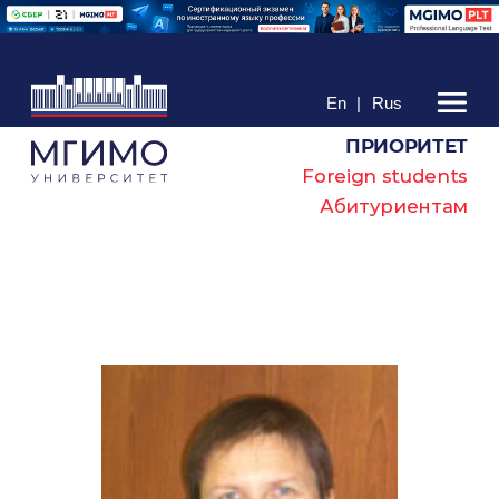
En
|
Rus
ПРИОРИТЕТ
Foreign students
Абитуриентам