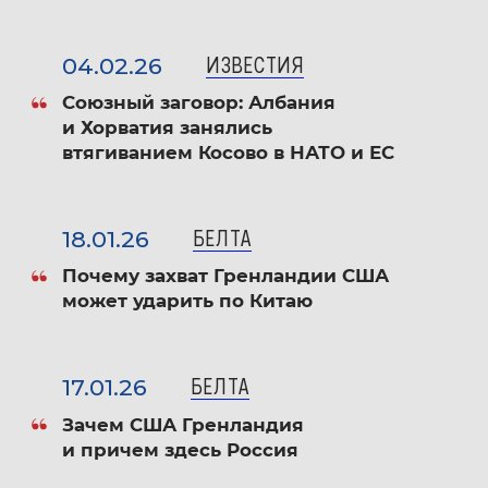
Пономарева Е.Г. Релокация россиян в 2022-
04.02.26
ИЗВЕСТИЯ
2023 гг.: турецкое направление /
Союзный заговор: Албания
Е.С.Арляпова, Е.Г.Пономарева, Н.Шентюрк
и Хорватия занялись
// Мировая экономика и международные
втягиванием Косово в НАТО и ЕС
отношения. 2025. Т. 69. № 5. С. 87-97.
DOI:
10.20542/0131-2227-2025-69-5-87-97
18.01.26
БЕЛТА
Пономарева Е.Г. Политическая война:
Почему захват Гренландии США
теория и практика глобального
может ударить по Китаю
доминирования США / Е.Г.Пономарева,
А.Г.Самсонов // Обозреватель-Observer.
17.01.26
2025. № 1. C. 29-42. DOI:
10.48137/2074-
БЕЛТА
2975_2025_1_29
Зачем США Гренландия
и причем здесь Россия
Пономарева Е.Г. Ближневосточная