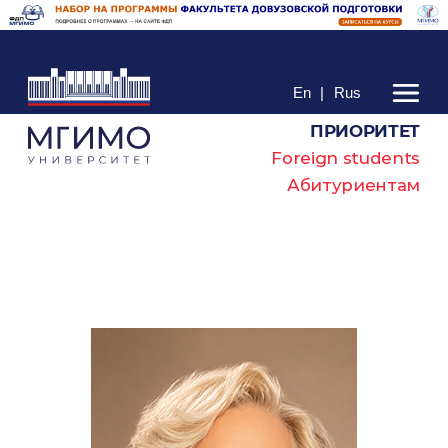
En
|
Rus
ПРИОРИТЕТ
Foreign students
Абитуриентам