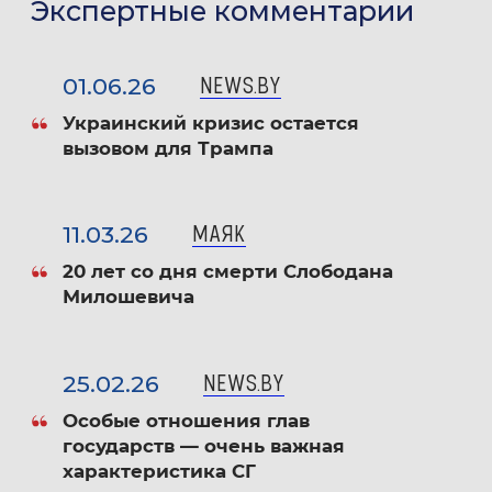
в преддверии и ходе текущего кризиса: игроки
Экспертные комментарии
и фигуры» (2024); учебников и учебных пособий
для вузов: «Политические институты
01.06.26
NEWS.BY
и политические отношения в современной
Украинский кризис остается
России» (2007), «Сравнительная политология»
вызовом для Трампа
(2015), «Обществознание. Настольная книга
ученика» (2013, 2016); «Эмпирическая
политическая социология» (2019, 2024);
11.03.26
МАЯК
«Политические коммуникации» (2025); с 2016
20 лет со дня смерти Слободана
по 2023 г. редактор-составитель сборников
Милошевича
«Текущая реальность». Автор телеграмм-канала
«Белый филин».
25.02.26
NEWS.BY
Важнейшие публикации, индексированные
Особые отношения глав
в международных базах данных и системы
государств — очень важная
характеристика СГ
цитирования