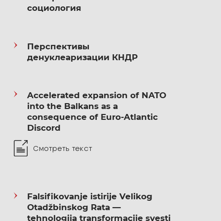
Курсы:
социология
Эмпирическая политическая социология
Перспективы
(2 ФУП)
денуклеаризации КНДР
Политические коммуникации (3 ФУП)
Accelerated expansion of NATO
Политология для экономистов (1 МЭО)
into the Balkans as a
consequence of Euro-Atlantic
Современные технологии смены
Discord
политических режимов (ФУП Магистратура)
Смотреть текст
Методология политических исследований
(ФУП Магистратура)
Falsifikovanje istirije Velikog
Otadžbinskog Rata —
Научные интересы:
tehnologija transformacije svesti