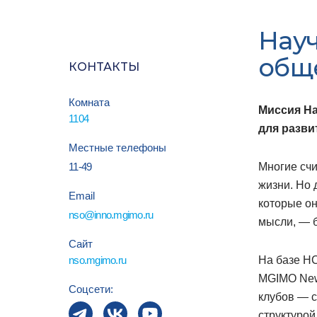
Науч
общ
КОНТАКТЫ
Комната
Миссия На
1104
для разви
Местные телефоны
11-49
Многие счи
жизни. Но 
Email
которые он
nso@inno.mgimo.ru
мысли, — 
Сайт
nso.mgimo.ru
На базе Н
MGIMO New
Соцсети:
клубов — с
структурой