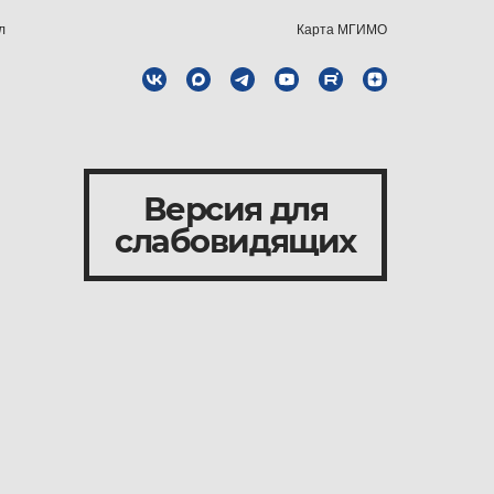
л
Карта МГИМО
Версия для
слабовидящих
и