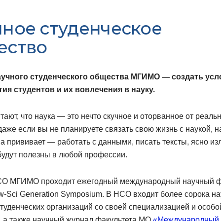
ное студенческое
ество
учного студенческого общества МГИМО — создать усл
тия студентов и их вовлечения в науку.
тают, что наука — это нечто скучное и оторванное от реаль
даже если вы не планируете связать свою жизнь с наукой, н
а прививает — работать с данными, писать тексты, ясно из
будут полезны в любой профессии.
СО МГИМО проходит ежегодный международный научный 
-Sci Generation Symposium. В НСО входит более сорока н
туденческих организаций со своей специализацией и особо
, а также научный журнал факультета МО
«Международный