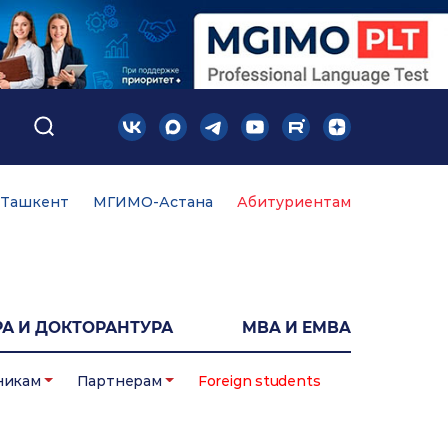
Ташкент
МГИМО-Астана
Абитуриентам
А И ДОКТОРАНТУРА
MBA И EMBA
никам
Партнерам
Foreign students