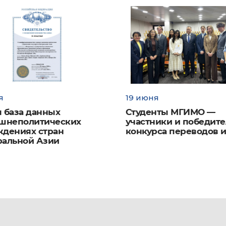
я
19 июня
 база данных
Студенты МГИМО —
ешнеполитических
участники и победит
ждениях стран
конкурса переводов и
ральной Азии