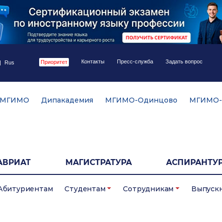
Контакты
Пресс-служба
Задать вопрос
Приоритет
|
Rus
 МГИМО
Дипакадемия
МГИМО-Одинцово
МГИМО-
АВРИАТ
МАГИСТРАТУРА
АСПИРАНТУР
Абитуриентам
Студентам
Сотрудникам
Выпуск