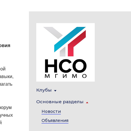
овия
ной
авыки,
лагать
Клубы
Основные разделы
форум
Новости
аучных
Объявления
й