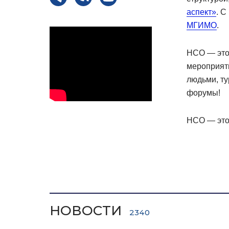
аспект»
. С
МГИМО
.
НСО — это 
мероприяти
людьми, т
форумы!
НСО — это
НОВОСТИ
2340