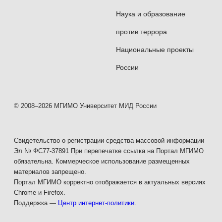
с подписью ответственного лица Приемной
Наука и образование
комиссии и копия паспорта подается в Управление
против террора
по делам общежитий.
Национальные проекты
России
Размещение в общежитии осуществляется после
оплаты проживания.
© 2008–2026 МГИМО Университет МИД России
Стоимость проживания
абитуриентов
в общежитиях составляет:
Свидетельство о регистрации средства массовой информации
Эл № ФС77-37891 При перепечатке ссылка на Портал МГИМО
обязательна. Коммерческое использование размещенных
Общежитие №1
материалов запрещено.
«Новое» — 3 920 руб. в день.
Портал МГИМО корректно отображается в актуальных версиях
Chrome и Firefox.
Поддержка —
Центр интернет-политики
.
Актуальная стоимость проживания в общежитиях