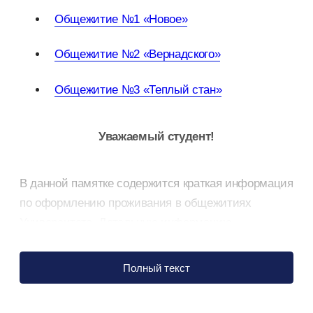
Общежитие №1 «Новое»
Общежитие №2 «Вернадского»
Общежитие №3 «Теплый стан»
Уважаемый студент!
В данной памятке содержится краткая информация
по оформлению проживания в общежитиях
Университета. Детальную информацию
о предоставлении общежития можно получить
в кабинетах №В132, №В133 и №В136 в здании
Полный текст
Общежития №1 «Новое» (тел:
+7 495 439-72-05
,
email:
dormitory@my.mgimo.ru
).