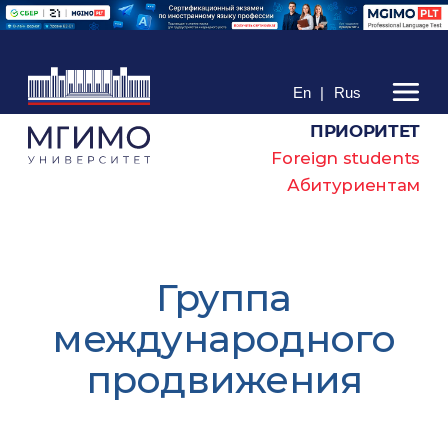
En
|
Rus
ПРИОРИТЕТ
Foreign students
Абитуриентам
Группа
международного
продвижения