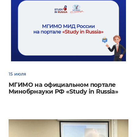
Развивает сотрудничество с зарубежными
школами, а также российскими
и зарубежными рекрутинговыми
агентствами;
Развивает взаимодействие с МИД России,
Россотрудничеством, российскими
и зарубежными СМИ по вопросам
продвижения МГИМО в медиаполе.
15 июля
МГИМО на официальном портале
Минобрнауки РФ «Study in Russia»