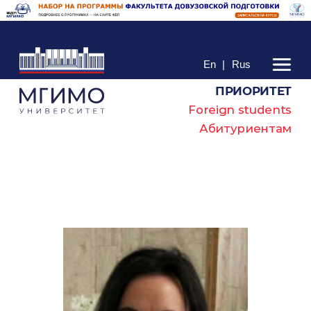
En
|
Rus
ПРИОРИТЕТ
Foreign students
Абитуриентам