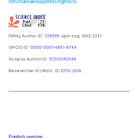
m.maksakova@inno.mgimo.ru
РИНЦ Author ID:
729095
spin-код: 1652-2221
ORCID ID:
0000-0001-6851-8744
Scopus Author ID:
57203130348
Researcher ID (WoS):
O-2270-2016
English version