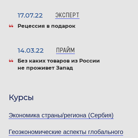
в работе преподавателя высшей школы»
17.07.22
ЭКСПЕРТ
06.2019 — Школа бизнеса и международных
Рецессия в подарок
компетенций МГИМО, программа
«Цифровая экономика»
14.03.22
ПРАЙМ
02.2020 — 09.2020 — Школа бизнеса и
Без каких товаров из России
международных компетенций МГИМО
не проживет Запад
совместно с компанией Refinitiv,
программа «Платформа Eikon: аналитика
для образования, науки и бизнеса»
Курсы
11.2020 — Школа бизнеса и международных
компетенций МГИМО,
Экономика страны/региона (Сербия)
программа «Электронная информационно-
образовательная среда университета»
Геоэкономические аспекты глобального