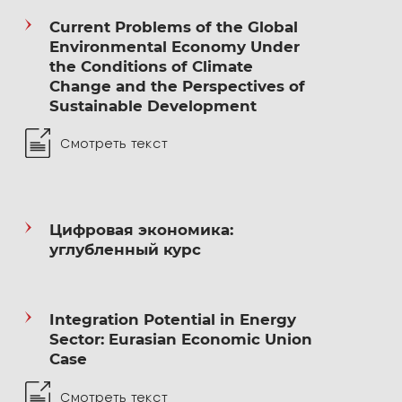
2011–2012 — МГИМО, преподаватель
Current Problems of the Global
Environmental Economy Under
кафедры английского языка №5
the Conditions of Climate
Change and the Perspectives of
2011–2016 — МГИМО, ведущий эксперт
Sustainable Development
Бюро ученого секретаря
Смотреть текст
2013–2014 — EF Education First,
преподаватель английского языка
корпоративным клиентам (Сбербанк России)
Цифровая экономика:
углубленный курс
2012–2021 — МГИМО, преподаватель,
старший преподаватель, доцент кафедры
МЭО и ВЭС им. Н.Н.Ливенцева
Integration Potential in Energy
Sector: Eurasian Economic Union
2019–2021 — МГИМО, заместитель декана
Case
по научной работе факультета МЭО
Смотреть текст