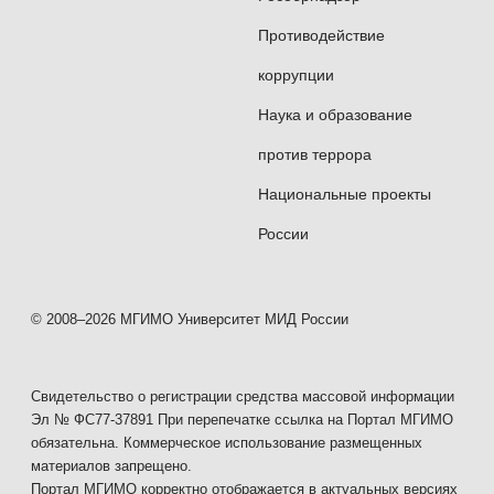
2017 — разработка практических
рекомендаций по формированию подходов
Противодействие
по возможному взаимодействию
коррупции
Европейского союза и Евразийского
Наука и образование
экономического союза в рамках реализации
инициативы «Единое экономическое
против террора
пространство от Лиссабона
Национальные проекты
до Владивостока» (грант Минпромторга
России
России)
2018 — Разноуровневая и разноскоростная
© 2008–2026 МГИМО Университет МИД России
интеграция: контуры большого Евразийского
партнерства (с учетом сопряжения
интеграционных объединений ЕАЭС, ШОС,
Свидетельство о регистрации средства массовой информации
Эл № ФС77-37891 При перепечатке ссылка на Портал МГИМО
БРИКС, ЕС) (Заказчик — Совет Федерации
обязательна. Коммерческое использование размещенных
Федерального Собрания Российской
материалов запрещено.
Федерации)
Портал МГИМО корректно отображается в актуальных версиях