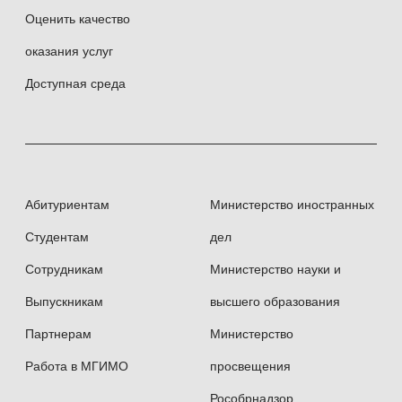
Оценить качество
Участие в научно-исследовательских проектах
оказания услуг
Доступная среда
2010–2011 — научно-исследовательский
проект по актуальным проблемам
международных отношений и мировой
экономики в рамках сотрудничества
Абитуриентам
Министерство иностранных
МГИМО — British Petroleum
Студентам
дел
2012–2013 — научно-исследовательская
Сотрудникам
Министерство науки и
работа «Влияние финансовой системы
Выпускникам
высшего образования
на динамику и цикличность экономического
развития: выводы для России» (грант
Партнерам
Министерство
Минобрнауки России)
Работа в МГИМО
просвещения
Рособрнадзор