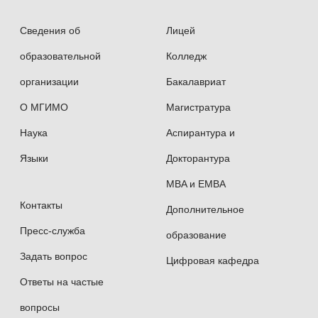
Сведения об
Лицей
2010 — Министерство иностранных дел РФ,
образовательной
Колледж
Департамент международных организаций
организации
Бакалавриат
2011 — ОАО «ЛУКОЙЛ Сербия», «Нефтяная
О МГИМО
Магистратура
индустрия Сербии», Государственное
Наука
Аспирантура и
агентство по привлечению инвестиций
Языки
Докторантура
и продвижению экспорта Сербии (SIEPA)
MBA и EMBA
2011 — Белградский Университет,
Контакты
Дополнительное
экономический факультет, научно-
Пресс-служба
образование
исследовательская стажировка
Задать вопрос
Цифровая кафедра
2014 — Торговое представительство РФ
Ответы на частые
в Республике Сербии, научно-практическая
вопросы
стажировка