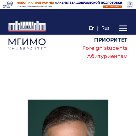
En
|
Rus
ПРИОРИТЕТ
Foreign students
Абитуриентам