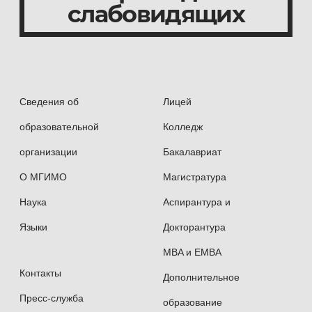
планирование;
слабовидящих
маркетинг и инвестиционные программы;
закупочная деятельность;
Сведения об
Лицей
организация рекламно-выставочной
образовательной
Колледж
деятельности, внешних связей, протокола
и др.
организации
Бакалавриат
О МГИМО
Магистратура
организация продаж, оформление
Наука
Аспирантура и
внешнеэкономических сделок,
сопровождение сделок постпродажного
Языки
Докторантура
обслуживания.
MBA и EMBA
Контакты
Дополнительное
Обучение проходит на основе договора о целевом
Пресс-служба
образование
обучении по образовательной программе высшего