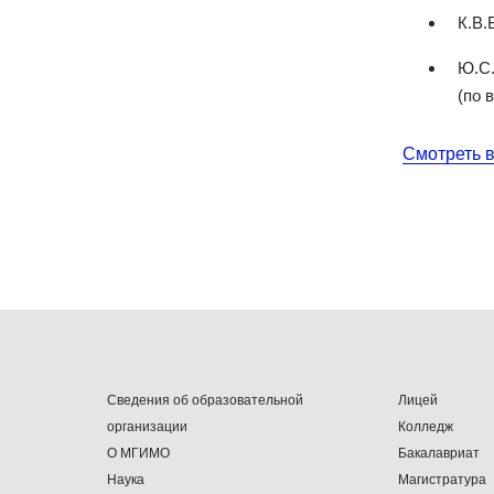
К.В.
Ю.С.
(по 
Смотреть 
Сведения об образовательной
Лицей
организации
Колледж
О МГИМО
Бакалавриат
Наука
Магистратура