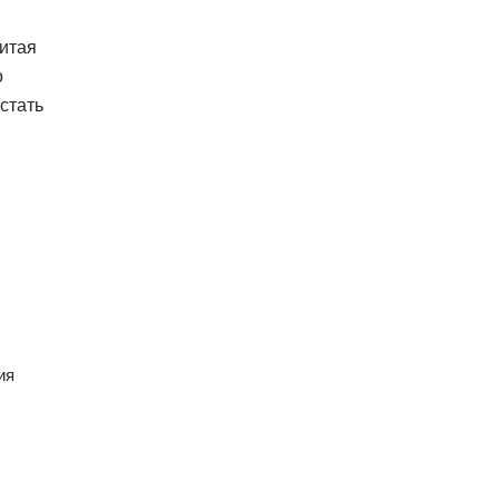
Китая
о
стать
ия