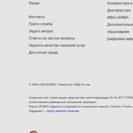
Языки
Аспирантура и
Докторантура
Контакты
MBA и EMBA
Пресс-служба
Дополнительн
Задать вопрос
образование
Ответы на частые вопросы
Цифровая каф
Оценить качество оказания услуг
Доступная среда
© 2008–2026 МГИМО Университет МИД России
Свидетельство о регистрации средства массовой информации Эл № ФС77-37891
использование размещенных материалов запрещено.
Портал МГИМО корректно отображается в актуальных версиях Chrome и Firefox.
Поддержка —
Центр интернет-политики
.