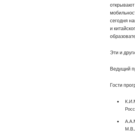
открывают
мобильност
сегодня на
и китайско
образовате
Эти и друг
Ведущий п
Гости про
К.И.
Росс
А.А.
М.В.