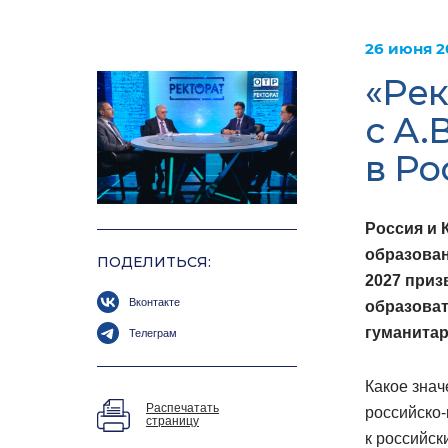
26 июня 2
«Рек
с А.
в Ро
Россия и 
образован
ПОДЕЛИТЬСЯ:
2027 приз
Вконтакте
образоват
гуманитар
Телеграм
Какое знач
Распечатать
российско-
страницу
к российск