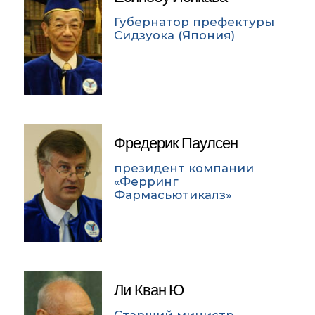
Губернатор префектуры
Сидзуока (Япония)
Фредерик Паулсен
президент компании
«Ферринг
Фармасьютикалз»
Ли Кван Ю
Старший министр