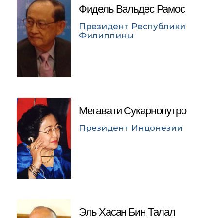
Фидель Вальдес Рамос
Президент Республики
Филиппины
Мегавати Сукарнопутро
Президент Индонезии
Эль Хасан Бин Талал