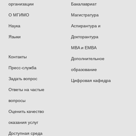
организации
Бакалавриат
Обязательным является изучение
английского языка
.
О МГИМО
Магистратура
На факультете преподаются более
Наука
Аспирантура и
20 иностранных языков: от наиболее
Языки
Докторантура
распространенных европейских —
MBA и EMBA
немецкого, испанского, французского —
до сравнительно редких, например, датского
Контакты
Дополнительное
или нидерландского, а также трудных
Пресс-служба
образование
в освоении восточных языков — китайского,
Задать вопрос
Цифровая кафедра
корейского, японского, вьетнамского,
Ответы на частые
арабского и др.
вопросы
В учебном процессе используются
Оценить качество
современные методики.
оказания услуг
Для быстрой адаптации выпускников к
постоянно возрастающим и изменяющимся
Доступная среда