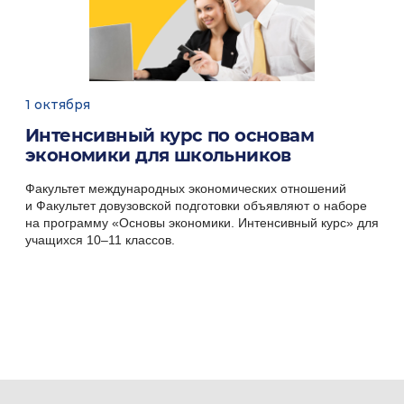
ХАРАКТЕРНЫЕ ЧЕРТЫ УЧЕБНОГО ПРОЦЕССА
на факультете МЭО
Учебные планы
первых двух курсов
в
1 октября
основном предусматривают изучение
Интенсивный курс по основам
общетеоретических дисциплин.
экономики для школьников
Большой объем учебного времени отведен
Факультет международных экономических отношений
и Факультет довузовской подготовки объявляют о наборе
на изучение
международного аспекта
на программу «Основы экономики. Интенсивный курс» для
преподаваемых дисциплин.
учащихся
10–11 классов.
На
старших курсах
студенты углубляют и
конкретизируют полученные знания
по выбранной специальности. В учебных
планах предусмотрены
варианты
различных специализаций
, факультативы,