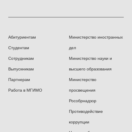
потребностям предприятий и организаций
используются практические занятия
(практикумы), деловые и ролевые игры,
которые в максимальной степени
имитируют реальные хозяйственные
Абитуриентам
Министерство иностранных
ситуации, вырабатывают навыки делового
Студентам
дел
общения.
Сотрудникам
Министерство науки и
В преподавании широко применяются
Выпускникам
высшего образования
современные информационные технологии.
Партнерам
Министерство
Значительное место в программах
Работа в МГИМО
просвещения
подготовки занимают курсы
Рособрнадзор
с использованием мультимедийных
программ и ресурсов.
Противодействие
коррупции
Учебные планы 1-4 курса предусматривают