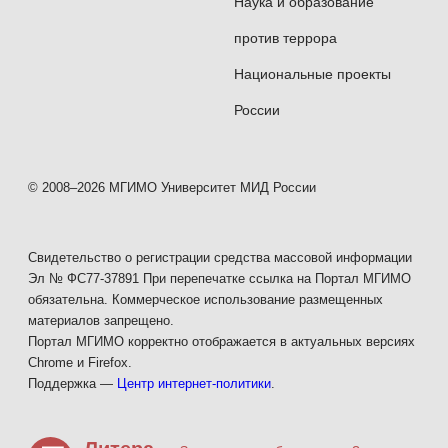
прохождение практики (учебной,
Наука и образование
исследовательской, производственной
против террора
в российских и зарубежных компаниях и
Национальные проекты
государственных структурах; также
России
возможны
стажировки
в зарубежных вузах).
Последнее обновление — май 2026
© 2008–2026 МГИМО Университет МИД России
Свидетельство о регистрации средства массовой информации
Эл № ФС77-37891 При перепечатке ссылка на Портал МГИМО
обязательна. Коммерческое использование размещенных
материалов запрещено.
Портал МГИМО корректно отображается в актуальных версиях
Chrome и Firefox.
Поддержка —
Центр интернет-политики
.