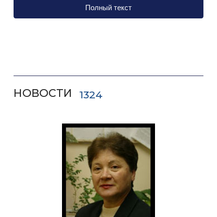
Полный текст
методик преподавания и новейшей технической
базы.
Учеба на факультете МЭО дает возможность
получить востребованные в современных
условиях и престижные профессии.
НОВОСТИ
1324
Выпускники факультета МЭО
пользуются
неизменно высоким спросом в самых разных
сферах современной экономической
деятельности. Они востребованы
в международных организациях,
в Государственной Думе и Администрации
Президента России, Министерстве иностранных
дел и других правительственных учреждениях.