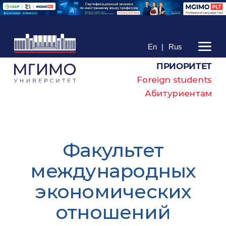
En
|
Rus
ПРИОРИТЕТ
Foreign students
Абитуриентам
Факультет
международных
экономических
отношений