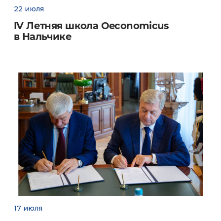
22 июля
IV Летняя школа Oeconomicus
Заместители декана:
в Нальчике
ст. преподаватель
Пилевина Елена
Владимировна
к.экон.н., доцент
Винокурова Ольга
Семеновна
к.экон.н., доцент
Патрунина Ксения
Андреевна
к.экон.н., ст. преподаватель
Салтыкова Яна
Александровна
17 июля